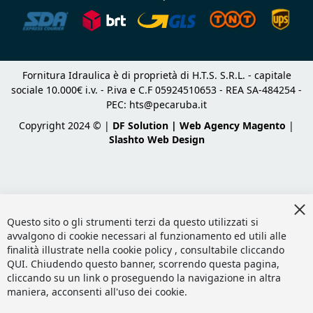
Fornitura Idraulica è di proprietà di H.T.S. S.R.L. - capitale
sociale 10.000€ i.v. - P.iva e C.F 05924510653 - REA SA-484254 -
PEC:
hts@pecaruba.it
Copyright 2024 © |
DF Solution | Web Agency Magento
|
Slashto Web Design
Cl
Co
Questo sito o gli strumenti terzi da questo utilizzati si
Ba
avvalgono di cookie necessari al funzionamento ed utili alle
finalità illustrate nella cookie policy , consultabile cliccando
QUI
. Chiudendo questo banner, scorrendo questa pagina,
cliccando su un link o proseguendo la navigazione in altra
maniera, acconsenti all'uso dei cookie.