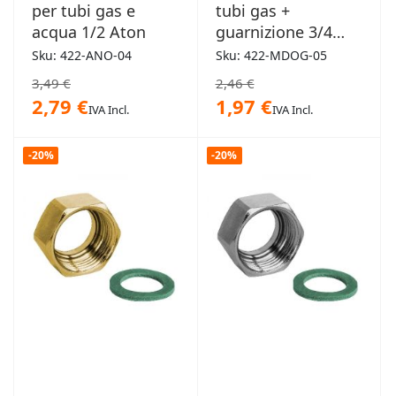
per tubi gas e
tubi gas +
acqua 1/2 Aton
guarnizione 3/4
Maral
Sku: 422-ANO-04
Sku: 422-MDOG-05
3,49 €
2,46 €
2,79 €
1,97 €
IVA Incl.
IVA Incl.
-20%
-20%