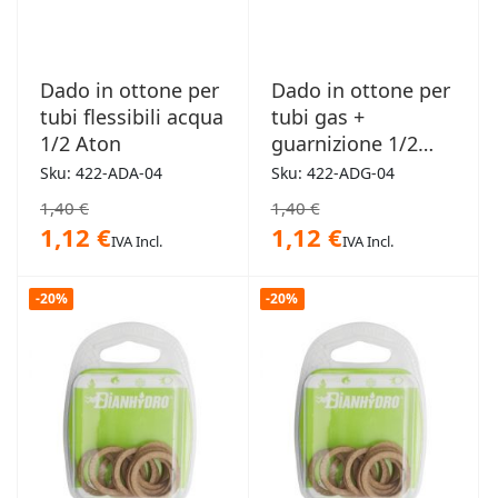
Dado in ottone per
Dado in ottone per
tubi flessibili acqua
tubi gas +
1/2 Aton
guarnizione 1/2
Aton
Sku: 422-ADA-04
Sku: 422-ADG-04
1,40 €
1,40 €
1,12 €
1,12 €
IVA Incl.
IVA Incl.
-20%
-20%