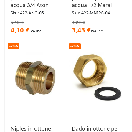
acqua 3/4 Aton
acqua 1/2 Maral
Sku: 422-ANO-05
Sku: 422-MNIPG-04
5,13 €
4,29 €
4,10 €
3,43 €
IVA Incl.
IVA Incl.
-20%
-20%
Niples in ottone
Dado in ottone per