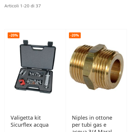
Articoli
1
-
20
di
37
-20%
-20%
Valigetta kit
Niples in ottone
Sicurflex acqua
per tubi gas e
acqua 3/4 Maral