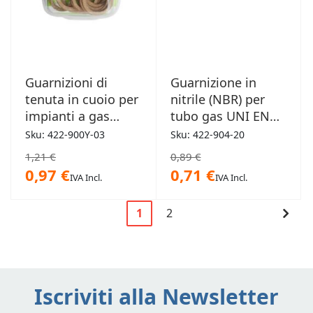
Guarnizioni di
Guarnizione in
tenuta in cuoio per
nitrile (NBR) per
impianti a gas
tubo gas UNI EN
blister 10pz
15266 20x2mm
Sku: 422-900Y-03
Sku: 422-904-20
14,5x9x2mm x 3/8"
1,21 €
0,89 €
0,97 €
0,71 €
IVA Incl.
IVA Incl.
Pagina
Cont
1
2
Attualmente
Pagina
Pagi
stai
leggendo
la
Iscriviti alla Newsletter
pagina