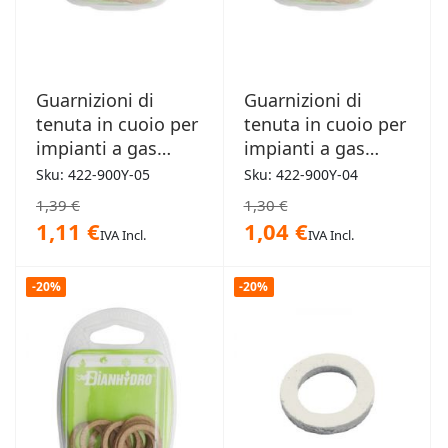
Guarnizioni di
Guarnizioni di
tenuta in cuoio per
tenuta in cuoio per
impianti a gas
impianti a gas
blister 10pz
blister 10pz
Sku: 422-900Y-05
Sku: 422-900Y-04
24x18x2mm x 3/4"
18,5x11x 2"1/2mm
1,39 €
1,30 €
x 1/2"
1,11 €
1,04 €
IVA Incl.
IVA Incl.
-20%
-20%