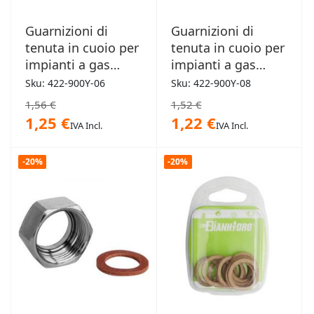
Guarnizioni di
Guarnizioni di
tenuta in cuoio per
tenuta in cuoio per
impianti a gas
impianti a gas
blister 10pz
blister 5pz
Sku: 422-900Y-06
Sku: 422-900Y-08
30x24x2mm x 1"
44,5x36x2mm x
1,56 €
1,52 €
1"1/2
1,25 €
1,22 €
IVA Incl.
IVA Incl.
-20%
-20%