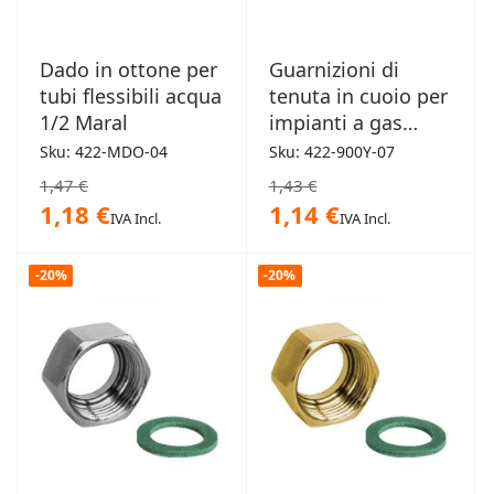
Dado in ottone per
Guarnizioni di
tubi flessibili acqua
tenuta in cuoio per
1/2 Maral
impianti a gas
blister 5pz
Sku: 422-MDO-04
Sku: 422-900Y-07
39x30x2mm x
1,47 €
1,43 €
1"1/4
1,18 €
1,14 €
IVA Incl.
IVA Incl.
-20%
-20%