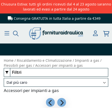
Chiusura Estiva: tutti gli ordini ricevuti dal 4 al 23 agosto saranno
lavorati ed evasi a partire dal 24 agosto
Consegna GRATUITA in tutta Italia
a partire da €349
Cerca
Home
Riscaldamento e Climatizzazione
Impianti a gas
Flessibili per gas
Accessori per impianti a gas
Filtri
Accessori per impianti a gas