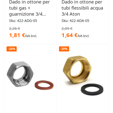
Dado in ottone per
Dado in ottone per
tubi gas +
tubi flessibili acqua
guarnizione 3/4
3/4 Aton
Aton
Sku: 422-ADG-05
Sku: 422-ADA-05
2,26 €
2,05 €
1,81 €
1,64 €
IVA Incl.
IVA Incl.
-20%
-20%