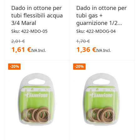
Dado in ottone per
Dado in ottone per
tubi flessibili acqua
tubi gas +
3/4 Maral
guarnizione 1/2
Maral
Sku: 422-MDO-05
Sku: 422-MDOG-04
2,01 €
1,70 €
1,61 €
1,36 €
IVA Incl.
IVA Incl.
-20%
-20%