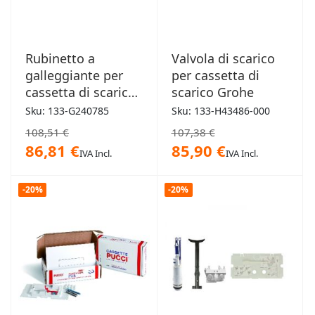
Rubinetto a
Valvola di scarico
galleggiante per
per cassetta di
cassetta di scarico
scarico Grohe
ad incasso Geberit
Sku: 133-G240785
Sku: 133-H43486-000
108,51 €
107,38 €
86,81 €
85,90 €
IVA Incl.
IVA Incl.
-20%
-20%