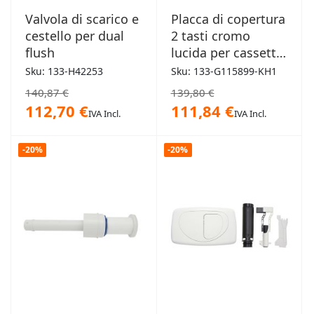
Valvola di scarico e
Placca di copertura
cestello per dual
2 tasti cromo
flush
lucida per cassetta
di scarico Geberit
Sku: 133-H42253
Sku: 133-G115899-KH1
110700 new
140,87 €
139,80 €
112,70 €
111,84 €
IVA Incl.
IVA Incl.
-20%
-20%