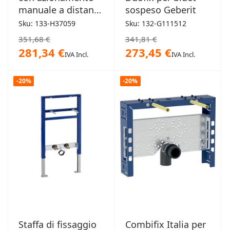
manuale a distanza
sospeso Geberit
Grohe
Sku: 133-H37059
Sku: 132-G111512
351,68 €
341,81 €
281,34 €
273,45 €
IVA Incl.
IVA Incl.
-20%
-20%
Staffa di fissaggio
Combifix Italia per