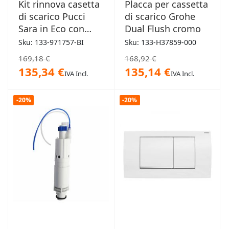
Kit rinnova casetta
Placca per cassetta
di scarico Pucci
di scarico Grohe
Sara in Eco con
Dual Flush cromo
placca bianca New
Sku: 133-971757-BI
Sku: 133-H37859-000
169,18 €
168,92 €
135,34 €
135,14 €
IVA Incl.
IVA Incl.
-20%
-20%