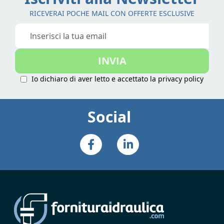
pagina
RICEVERAI POCHE MAIL CON OFFERTE ESCLUSIVE
Iscriviti
alla
nostra
INVIA
Newsletter:
Io dichiaro di aver letto e accettato la
privacy policy
Social