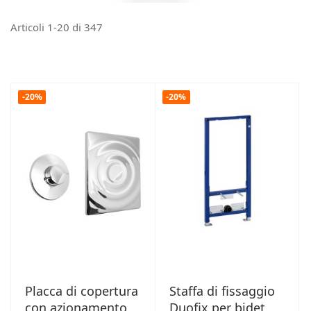
Articoli
1
-
20
di
347
-20%
-20%
Placca di copertura
Staffa di fissaggio
con azionamento
Duofix per bidet