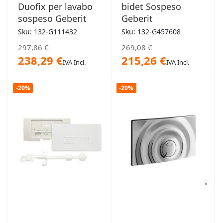
Duofix per lavabo
bidet Sospeso
sospeso Geberit
Geberit
Sku: 132-G111432
Sku: 132-G457608
297,86 €
269,08 €
238,29 €
215,26 €
IVA Incl.
IVA Incl.
-20%
-20%