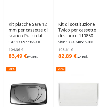
Kit placche Sara 12
Kit di sostituzione
mm per cassette di
Twico per cassette
scarico Pucci dal
di scarico 110850 e
1992 al 2010 cromo
111180 Geberit
Sku: 133-977966-CR
Sku: 133-G240515-001
104,36 €
103,61 €
83,49 €
82,89 €
IVA Incl.
IVA Incl.
-20%
-20%