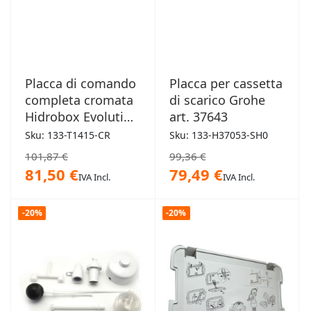
Placca di comando
Placca per cassetta
completa cromata
di scarico Grohe
Hidrobox Evolution
art. 37643
Todini
Sku: 133-T1415-CR
Sku: 133-H37053-SH0
101,87 €
99,36 €
81,50 €
79,49 €
IVA Incl.
IVA Incl.
-20%
-20%