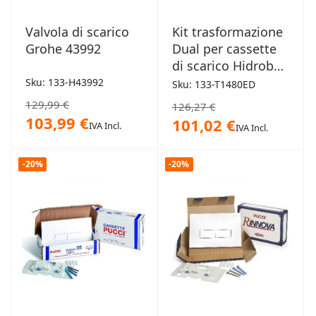
Valvola di scarico
Kit trasformazione
Grohe 43992
Dual per cassette
di scarico Hidrobox
Todini
Sku: 133-H43992
Sku: 133-T1480ED
129,99 €
126,27 €
103,99 €
101,02 €
IVA Incl.
IVA Incl.
-20%
-20%