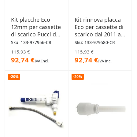
Kit placche Eco
Kit rinnova placca
12mm per cassette
Eco per cassette di
di scarico Pucci dal
scarico dal 2011 al
1992 al 2010 cromo
2013 cromo
Sku: 133-977956-CR
Sku: 133-979580-CR
115,93 €
115,93 €
92,74 €
92,74 €
IVA Incl.
IVA Incl.
-20%
-20%