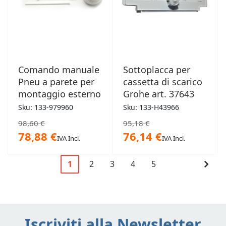
Comando manuale
Sottoplacca per
Pneu a parete per
cassetta di scarico
montaggio esterno
Grohe art. 37643
Sku: 133-979960
Sku: 133-H43966
98,60 €
95,18 €
78,88 €
76,14 €
IVA Incl.
IVA Incl.
Pagina
Cont
1
2
3
4
5
Attualmente
Pagina
Pagina
Pagina
Pagina
Pagi
stai
leggendo
la
Iscriviti alla Newsletter