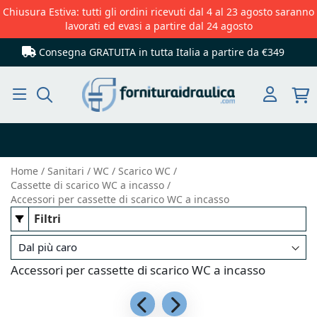
Chiusura Estiva: tutti gli ordini ricevuti dal 4 al 23 agosto saranno
lavorati ed evasi a partire dal 24 agosto
Consegna GRATUITA in tutta Italia
a partire da €349
Cerca
Home
Sanitari
WC
Scarico WC
Cassette di scarico WC a incasso
Accessori per cassette di scarico WC a incasso
Filtri
Accessori per cassette di scarico WC a incasso