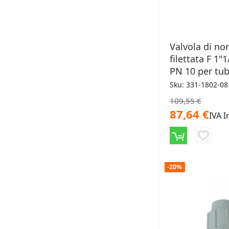
Valvola di non
filettata F 1"
PN 10 per tub
polietilene
Sku: 331-1802-08
109,55 €
87,64 €
IVA I
AGGIU
ALLA
-20%
LISTA
DESID