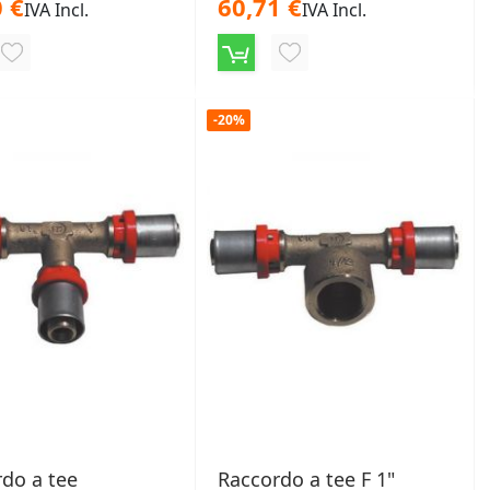
 €
60,71 €
IVA Incl.
IVA Incl.
AGGIUNGI
AGGIUNGI
ALLA
ALLA
-20%
LISTA
LISTA
DESIDERI
DESIDERI
do a tee
Raccordo a tee F 1"