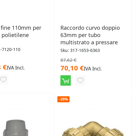
 fine 110mm per
Raccordo curvo doppio
n polietilene
63mm per tubo
multistrato a pressare
1-7120-110
Sku: 317-1653-6363
87,62 €
 €
70,10 €
IVA Incl.
IVA Incl.
AGGIUNGI
AGGIUNGI
ALLA
ALLA
LISTA
-20%
LISTA
DESIDERI
DESIDERI