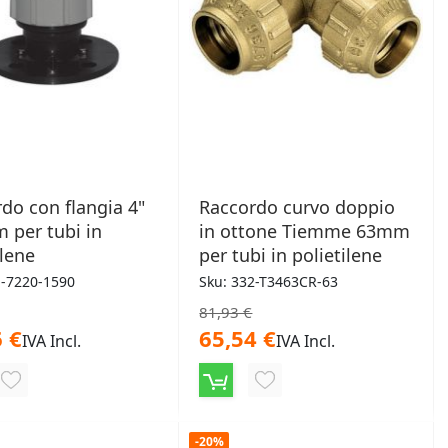
do con flangia 4"
Raccordo curvo doppio
 per tubi in
in ottone Tiemme 63mm
ilene
per tubi in polietilene
1-7220-1590
Sku: 332-T3463CR-63
81,93 €
 €
65,54 €
IVA Incl.
IVA Incl.
AGGIUNGI
AGGIUNGI
ALLA
ALLA
-20%
LISTA
LISTA