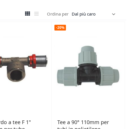
Mostra
Griglia
Lista
Ordina per
come
-20%
do a tee F 1"
Tee a 90° 110mm per