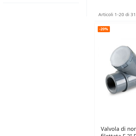
Articoli
1
-
20
di
31
-20%
Valvola di non