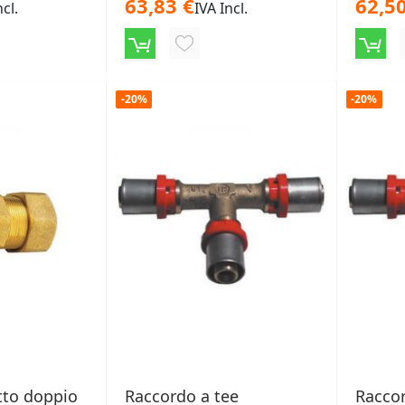
63,83 €
62,50
ncl.
IVA Incl.
NGI
AGGIUNGI
ALLA
-20%
-20%
LISTA
ERI
DESIDERI
tto doppio
Raccordo a tee
Raccor