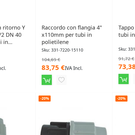
 ritorno Y
Raccordo con flangia 4"
Tappo
1/2 DN 40
x110mm per tubi in
tubi i
i in
polietilene
Sku: 33
Sku: 331-7220-15110
91,72 €
104,69 €
73,38
83,75 €
ncl.
IVA Incl.
NGI
AGGIUNGI
ALLA
-20%
-20%
LISTA
ERI
DESIDERI