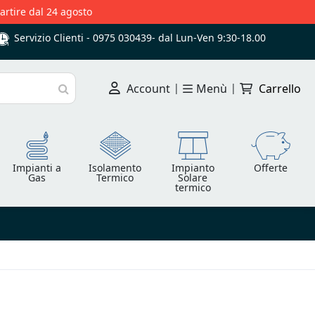
partire dal 24 agosto
Servizio Clienti -
0975 030439
-
dal Lun-Ven 9:30-18.00
Account
|
Menù
|
Carrello
Cerca
Impianti a
Isolamento
Impianto
Offerte
Gas
Termico
Solare
termico