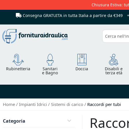
Chiusura Estiva: tut
Consegna GRATUITA in tutta Italia
a partire da €349
Cerca
Rubinetteria
Sanitari
Doccia
Disabili e
e Bagno
terza età
Home
Impianti Idrici
Sistemi di carico
Raccordi per tubi
Raccor
Categoria