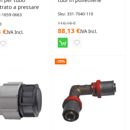
 per tubo
tubi in polietilene
trato a pressare
Sku: 331-7040-110
7-1659-0663
110,16 €
€
88,13 €
 €
IVA Incl.
IVA Incl.
AGGIUNGI
AGGIUNGI
ALLA
ALLA
LISTA
-20%
LISTA
DESIDERI
DESIDERI