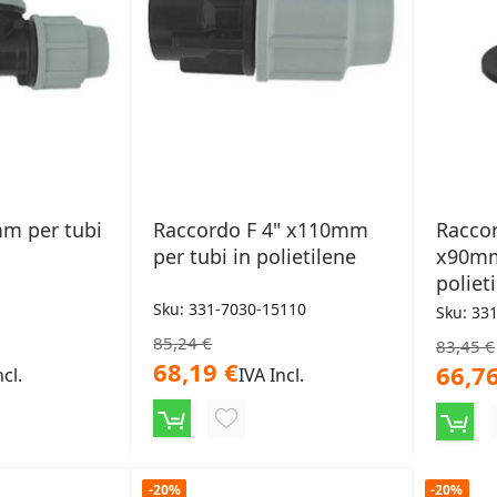
mm per tubi
Raccordo F 4" x110mm
Raccor
per tubi in polietilene
x90mm
poliet
Sku: 331-7030-15110
Sku: 33
85,24 €
83,45 €
68,19 €
66,76
ncl.
IVA Incl.
NGI
AGGIUNGI
ALLA
LISTA
-20%
-20%