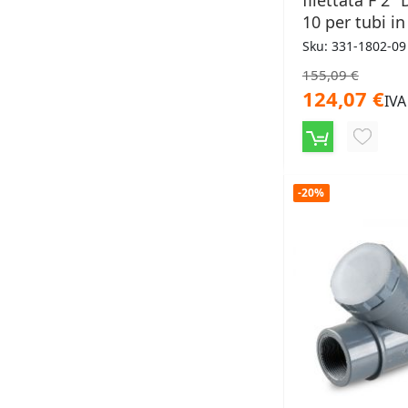
filettata F 2"
10 per tubi in
Sku: 331-1802-09
155,09 €
124,07 €
IVA
AGGIU
ALLA
-20%
LISTA
DESID