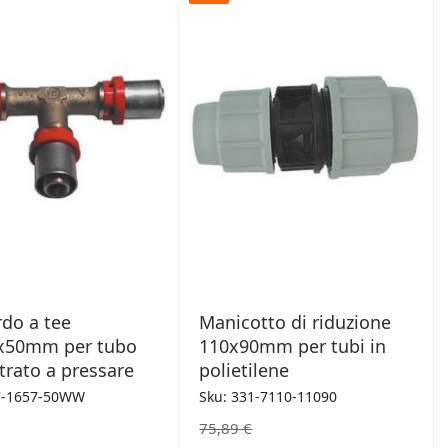
DESIDERI
DESIDERI
do a tee
Manicotto di riduzione
x50mm per tubo
110x90mm per tubi in
trato a pressare
polietilene
7-1657-50WW
Sku: 331-7110-11090
75,89 €