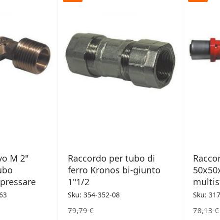
ERI
DESIDERI
vo M 2"
Raccordo per tubo di
Raccor
ubo
ferro Kronos bi-giunto
50x50
 pressare
1"1/2
multis
63
Sku: 354-352-08
Sku: 31
79,79 €
78,13 €