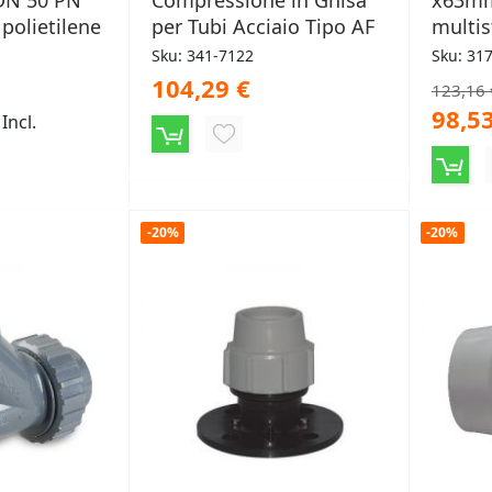
 DN 50 PN
Compressione in Ghisa
x63mm
 polietilene
per Tubi Acciaio Tipo AF
multis
Sku: 341-7122
Sku: 31
104,29 €
123,16 
98,53
 Incl.
AGGIUNGI
NGI
ALLA
LISTA
-20%
-20%
DESIDERI
ERI