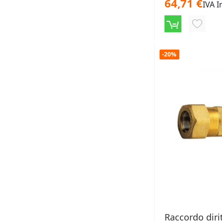
64,71 €
IVA I
AGGIU
ALLA
-20%
LISTA
DESID
Raccordo diri