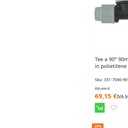
Tee a 90° 90
in polietilene
Sku: 331-7040-90
86,44 €
69,15 €
IVA I
AGGIU
ALLA
LISTA
-20%