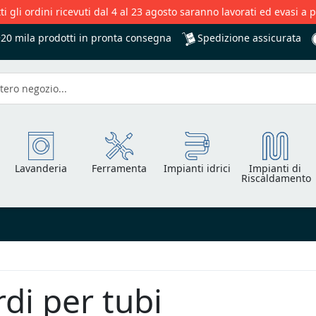
ti gli ordini ricevuti dal 4 al 23 agosto saranno lavorati ed evasi a 
Spedizione assicurata
+20 mila
prodotti in pronta consegna
Lavanderia
Ferramenta
Impianti idrici
Impianti di
Riscaldamento
di per tubi