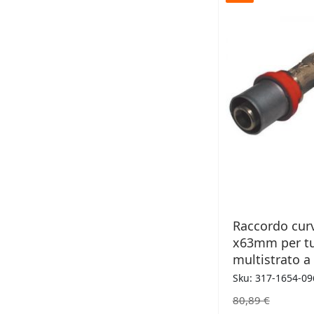
DESID
Raccordo cur
x63mm per t
multistrato a
Sku: 317-1654-09
80,89 €