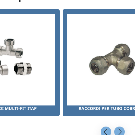
I MULTI-FIT ITAP
RACCORDI PER TUBO COBR