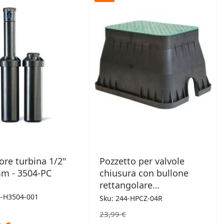
DESIDERI
DESIDERI
tore turbina 1/2"
Pozzetto per valvole
m - 3504-PC
chiusura con bullone
rettangolare
50x38x30cm
4-H3504-001
Sku: 244-HPCZ-04R
23,99 €