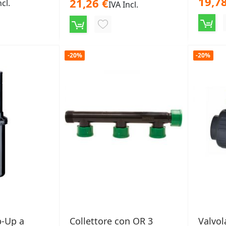
19,78
21,26 €
ncl.
IVA Incl.
NGI
AGGIUNGI
ALLA
-20%
-20%
LISTA
ERI
DESIDERI
p-Up a
Collettore con OR 3
Valvol