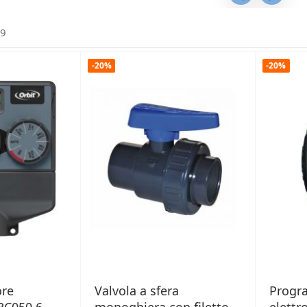
9
-20%
-20%
re
Valvola a sfera
Progr