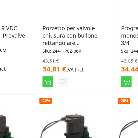
a 9 VDC
Pozzetto per valvole
Progr
- Provalve
chiusura con bullone
monos
rettangolare
3/4"
64x50x30cm
06M
Sku: 244-HPCZ-06R
Sku: 24
43,51 €
43,05 €
34,81 €
34,44
ncl.
IVA Incl.
NGI
AGGIUNGI
ALLA
-20%
-20%
LISTA
ERI
DESIDERI