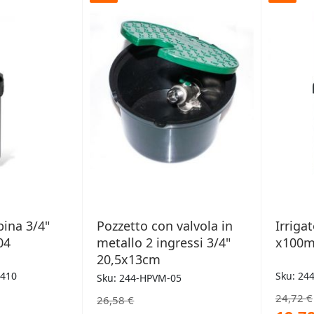
ERI
DESIDERI
bina 3/4"
Pozzetto con valvola in
Irriga
04
metallo 2 ingressi 3/4"
x100m
20,5x13cm
5410
Sku: 24
Sku: 244-HPVM-05
24,72 €
26,58 €