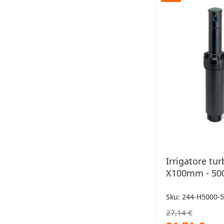
DESID
Irrigatore tur
X100mm - 50
Sku: 244-H5000-
27,14 €