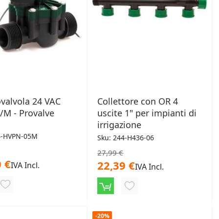
ovalvola 24 VAC
Collettore con OR 4
/M - Provalve
uscite 1" per impianti di
irrigazione
4-HVPN-05M
Sku: 244-H436-06
27,99 €
 €
22,39 €
IVA Incl.
IVA Incl.
AGGIUNGI
AGGIUNGI
ALLA
ALLA
LISTA
-20%
LISTA