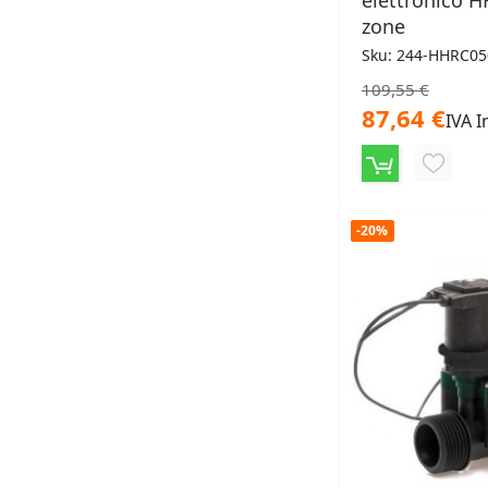
elettronico H
zone
Sku: 244-HHRC05
109,55 €
87,64 €
IVA I
AGGIU
ALLA
-20%
LISTA
DESID