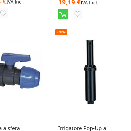
 €
19,19 €
IVA Incl.
IVA Incl.
AGGIUNGI
AGGIUNGI
ALLA
ALLA
LISTA
-20%
LISTA
DESIDERI
DESIDERI
a a sfera
Irrigatore Pop-Up a