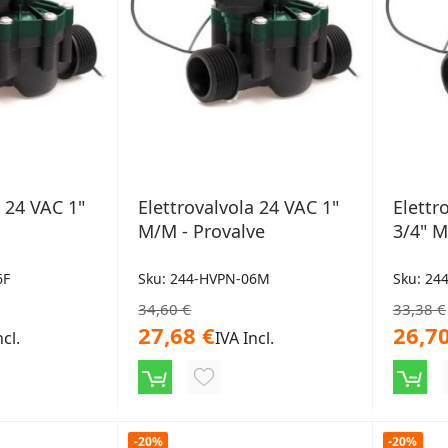
a 24 VAC 1"
Elettrovalvola 24 VAC 1"
Elettr
M/M - Provalve
3/4" M
6F
Sku: 244-HVPN-06M
Sku: 24
34,60 €
33,38 €
27,68 €
26,70
ncl.
IVA Incl.
NGI
AGGIUNGI
ALLA
LISTA
-20%
-20%