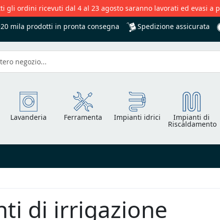
ti gli ordini ricevuti dal 4 al 23 agosto saranno lavorati ed evasi a 
Spedizione assicurata
+20 mila
prodotti in pronta consegna
Lavanderia
Ferramenta
Impianti idrici
Impianti di
Riscaldamento
ti di irrigazione