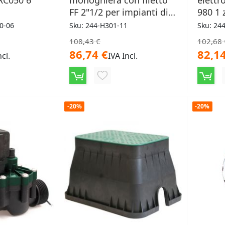
RC050 6
monoghiera con filetto
elettr
FF 2"1/2 per impianti di
980 1 
irrigazione
0-06
Sku: 244-H301-11
Sku: 24
108,43 €
102,68 
86,74 €
82,14
ncl.
IVA Incl.
NGI
AGGIUNGI
ALLA
-20%
-20%
LISTA
ERI
DESIDERI