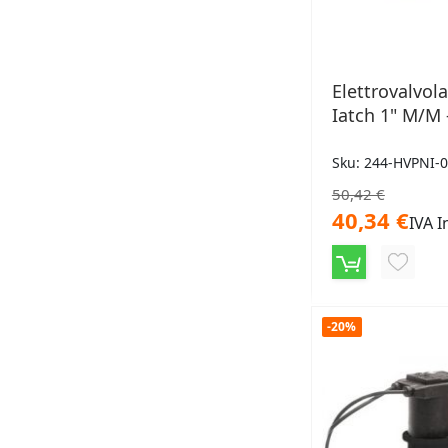
Elettrovalvol
Iatch 1" M/M 
Sku: 244-HVPNI-
50,42 €
40,34 €
IVA I
AGGIU
ALLA
LISTA
-20%
DESID