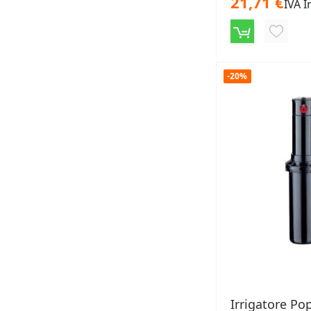
21,71 €
IVA I
AGGIU
ALLA
LISTA
-20%
DESID
Irrigatore Po