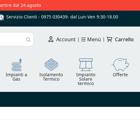
partire dal 24 agosto
Servizio Clienti -
0975 030439
-
dal Lun-Ven 9:30-18.00
Account
|
Menù
|
Carrello
Cerca
Impianti a
Isolamento
Impianto
Offerte
Gas
Termico
Solare
termico