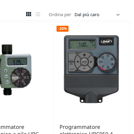
Mostra
Griglia
Lista
Ordina per
come
-20%
ammatore
Programmatore