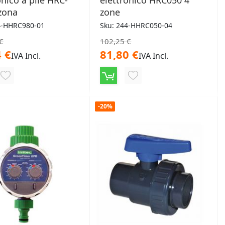
onico a pile HRC-
elettronico HRC050 4
zona
zone
4-HHRC980-01
Sku: 244-HHRC050-04
€
102,25 €
 €
81,80 €
IVA Incl.
IVA Incl.
AGGIUNGI
AGGIUNGI
ALLA
ALLA
-20%
LISTA
LISTA
DESIDERI
DESIDERI