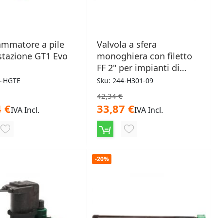
ammatore a pile
Valvola a sfera
tazione GT1 Evo
monoghiera con filetto
FF 2" per impianti di
irrigazione
4-HGTE
Sku: 244-H301-09
42,34 €
 €
33,87 €
IVA Incl.
IVA Incl.
AGGIUNGI
AGGIUNGI
ALLA
ALLA
-20%
LISTA
LISTA
DESIDERI
DESIDERI