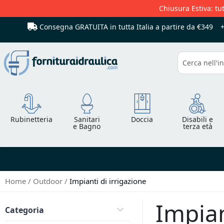
Chiusura Estiva: tut
Consegna GRATUITA in tutta Italia
a partire da €349
Cerca
Rubinetteria
Sanitari
Doccia
Disabili e
e Bagno
terza età
Home
Outdoor
Impianti di irrigazione
Impian
Categoria