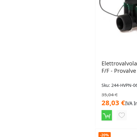
Elettrovalvol
F/F - Provalve
Sku: 244-HVPN-0
35,04 €
28,03 €
IVA I
AGGIU
ALLA
LISTA
-20%