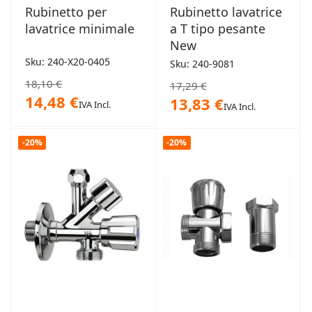
Rubinetto per
Rubinetto lavatrice
lavatrice minimale
a T tipo pesante
New
Sku: 240-X20-0405
Sku: 240-9081
18,10 €
17,29 €
14,48 €
13,83 €
IVA Incl.
IVA Incl.
-20%
-20%