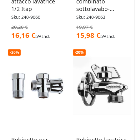
attacco lavatrice
combinato
1/2 Itap
sottolavabo-
lavatrice 1/2 x 3/4
Sku: 240-9060
Sku: 240-9063
20,20 €
19,97 €
16,16 €
15,98 €
IVA Incl.
IVA Incl.
-20%
-20%
Rubinetto per
Rubinetto lavatrice