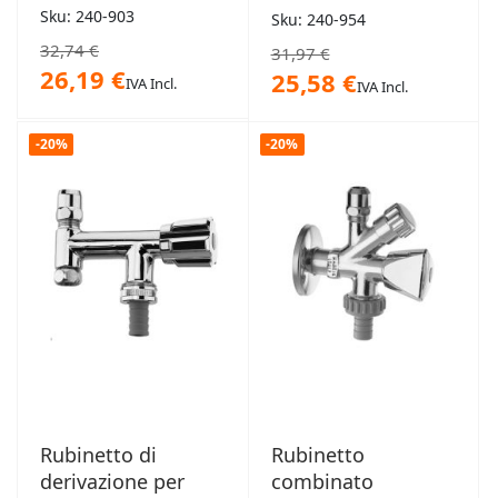
1/2x3/8x3/4 VA
Sku: 240-903
Sku: 240-954
Albertoni
32,74 €
31,97 €
26,19 €
25,58 €
IVA Incl.
IVA Incl.
-20%
-20%
Rubinetto di
Rubinetto
derivazione per
combinato