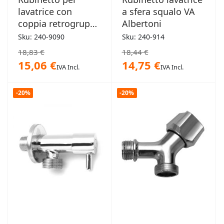
lavatrice con
a sfera squalo VA
coppia retrogruppo
Albertoni
dado girevole
Sku: 240-9090
Sku: 240-914
18,83 €
18,44 €
15,06 €
14,75 €
IVA Incl.
IVA Incl.
-20%
-20%