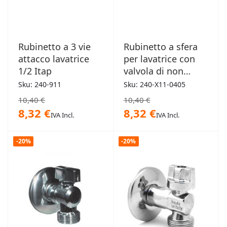
Rubinetto a 3 vie
Rubinetto a sfera
attacco lavatrice
per lavatrice con
1/2 Itap
valvola di non
ritorno
Sku: 240-911
Sku: 240-X11-0405
10,40 €
10,40 €
8,32 €
8,32 €
IVA Incl.
IVA Incl.
-20%
-20%