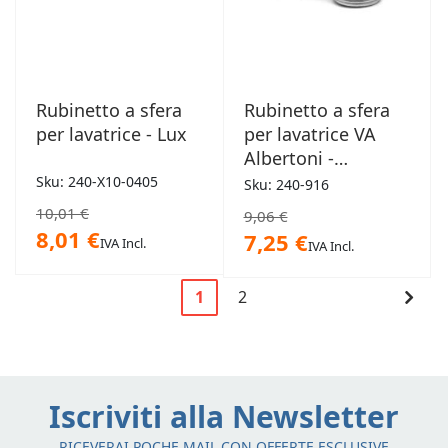
Rubinetto a sfera
Rubinetto a sfera
per lavatrice - Lux
per lavatrice VA
Albertoni -
Locomotiva
Sku: 240-X10-0405
Sku: 240-916
10,01 €
9,06 €
8,01 €
7,25 €
IVA Incl.
IVA Incl.
Pagina
Cont
1
2
Attualmente
Pagina
Pagi
stai
leggendo
la
Iscriviti alla Newsletter
pagina
RICEVERAI POCHE MAIL CON OFFERTE ESCLUSIVE