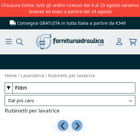
Chiusura Estiva: tutti gli ordini ricevuti dal 4 al 23 agosto saranno
lavorati ed evasi a partire dal 24 agosto
Consegna GRATUITA in tutta Italia
a partire da €349
Cerca
Home
Lavanderia
Rubinetti per lavatrice
Filtri
Rubinetti per lavatrice