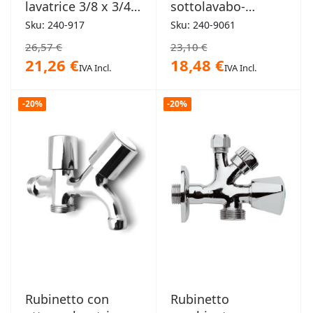
lavatrice 3/8 x 3/4
sottolavabo-
VA Albertoni
lavatrice con
Sku: 240-917
Sku: 240-9061
portagomma
26,57 €
23,10 €
21,26 €
18,48 €
IVA Incl.
IVA Incl.
-20%
-20%
Rubinetto con
Rubinetto