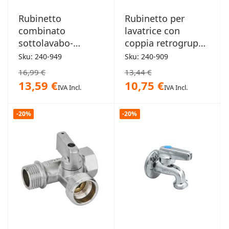
Rubinetto
Rubinetto per
combinato
lavatrice con
sottolavabo-
coppia retrogruppo
lavatrice VA
Itap
Sku: 240-949
Sku: 240-909
Albertoni
16,99 €
13,44 €
13,59 €
10,75 €
IVA Incl.
IVA Incl.
-20%
-20%