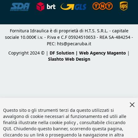
Fornitura Idraulica è di proprietà di H.T.S. S.R.L. - capitale
sociale 10.000€ i.v. - P.iva e C.F 05924510653 - REA SA-484254 -
PEC:
hts@pecaruba.it
Copyright 2024 © |
DF Solution | Web Agency Magento
|
Slashto Web Design
Cl
Co
Questo sito o gli strumenti terzi da questo utilizzati si
Ba
avvalgono di cookie necessari al funzionamento ed utili alle
finalità illustrate nella cookie policy , consultabile cliccando
QUI
. Chiudendo questo banner, scorrendo questa pagina,
cliccando su un link o proseguendo la navigazione in altra