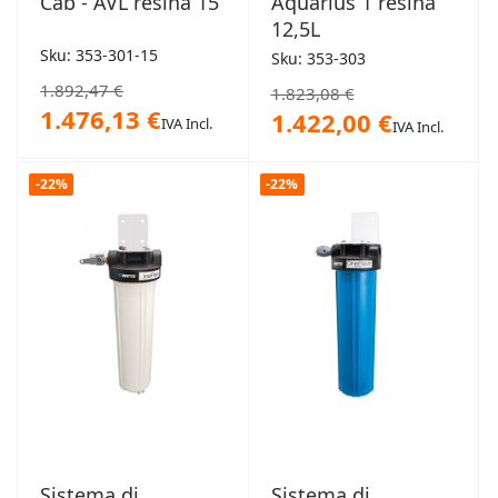
Cab - AVL resina 15
Aquarius 1 resina
12,5L
Sku: 353-301-15
Sku: 353-303
1.892,47 €
1.823,08 €
1.476,13 €
1.422,00 €
IVA Incl.
IVA Incl.
-22%
-22%
Sistema di
Sistema di