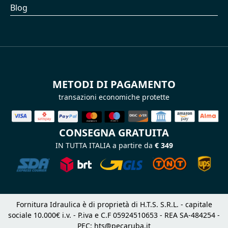
Blog
METODI DI PAGAMENTO
transazioni economiche protette
CONSEGNA GRATUITA
IN TUTTA ITALIA a partire da
€ 349
Fornitura Idraulica è di proprietà di H.T.S. S.R.L. - capitale
sociale 10.000€ i.v. - P.iva e C.F 05924510653 - REA SA-484254 -
PEC:
hts@pecaruba.it