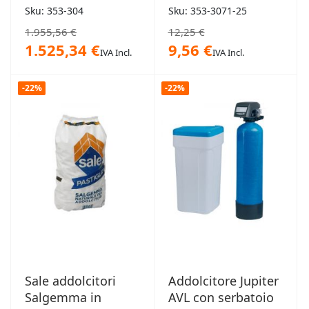
Sku: 353-304
Sku: 353-3071-25
1.955,56 €
12,25 €
1.525,34 €
9,56 €
IVA Incl.
IVA Incl.
-22%
-22%
Sale addolcitori
Addolcitore Jupiter
Salgemma in
AVL con serbatoio