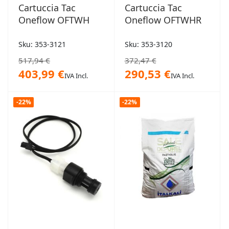
Cartuccia Tac
Cartuccia Tac
Oneflow OFTWH
Oneflow OFTWHR
Sku: 353-3121
Sku: 353-3120
517,94 €
372,47 €
403,99 €
290,53 €
IVA Incl.
IVA Incl.
-22%
-22%