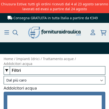
Chiusura Estiva: tutti gli ordini ricevuti dal 4 al 23 agosto saranno
lavorati ed evasi a partire dal 24 agosto
Consegna GRATUITA in tutta Italia
a partire da €349
Cerca
Home
Impianti Idrici
Trattamento acque
Addolcitori acqua
Filtri
Addolcitori acqua