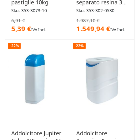
pastiglie 10kg
separato resina 30
- 3/4"
Sku: 353-3073-10
Sku: 353-302-0530
6,91 €
1.987,10 €
5,39 €
1.549,94 €
IVA Incl.
IVA Incl.
-22%
-22%
Addolcitore Jupiter
Addolcitore