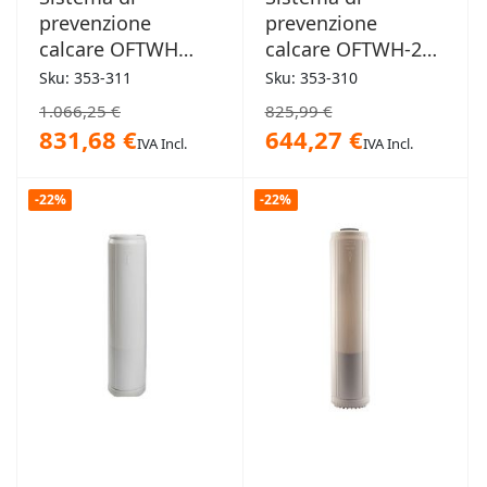
prevenzione
prevenzione
calcare OFTWH
calcare OFTWH-2
38L/min
22L/min
Sku: 353-311
Sku: 353-310
1.066,25 €
825,99 €
831,68 €
644,27 €
IVA Incl.
IVA Incl.
-22%
-22%