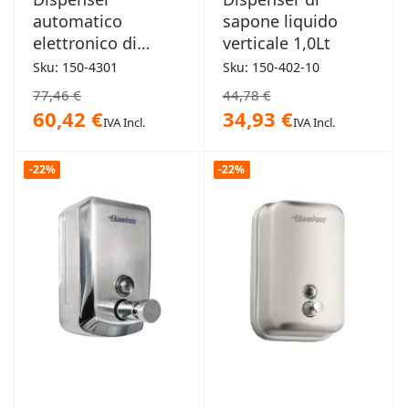
automatico
sapone liquido
elettronico di
verticale 1,0Lt
sapone
Sku: 150-4301
Sku: 150-402-10
igienizzante Dallas
77,46 €
44,78 €
60,42 €
34,93 €
IVA Incl.
IVA Incl.
-22%
-22%