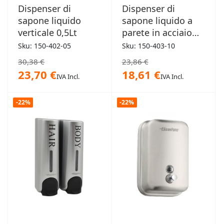
Dispenser di
Dispenser di
sapone liquido
sapone liquido a
verticale 0,5Lt
parete in acciaio
1,0Lt
Sku: 150-402-05
Sku: 150-403-10
30,38 €
23,86 €
23,70 €
18,61 €
IVA Incl.
IVA Incl.
-22%
-22%