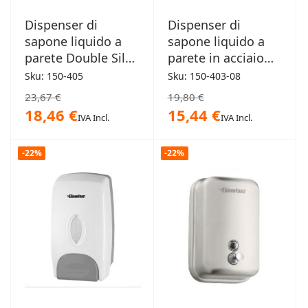
Dispenser di
Dispenser di
sapone liquido a
sapone liquido a
parete Double Silos
parete in acciaio
0,35Lt x2
0,8Lt
Sku: 150-405
Sku: 150-403-08
23,67 €
19,80 €
18,46 €
15,44 €
IVA Incl.
IVA Incl.
-22%
-22%