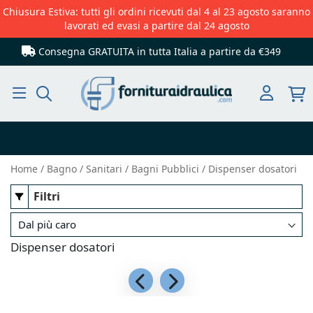
Chiusura Estiva: tutti gli ordini ricevuti dal 4 al 23 agosto saranno
lavorati ed evasi a partire dal 24 agosto
Consegna GRATUITA in tutta Italia
a partire da €349
Cerca
Home
Bagno
Sanitari
Bagni Pubblici
Dispenser dosatori
Filtri
Dispenser dosatori