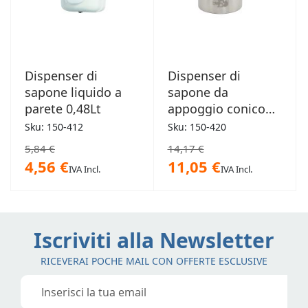
Dispenser di
Dispenser di
sapone liquido a
sapone da
parete 0,48Lt
appoggio conico
0,35Lt
Sku: 150-412
Sku: 150-420
5,84 €
14,17 €
4,56 €
11,05 €
IVA Incl.
IVA Incl.
Iscriviti alla Newsletter
RICEVERAI POCHE MAIL CON OFFERTE ESCLUSIVE
Iscriviti
alla