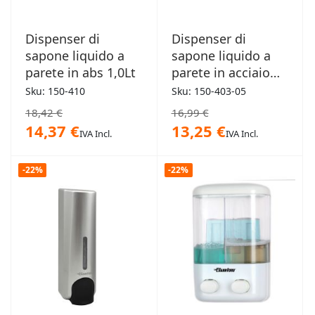
Dispenser di
Dispenser di
sapone liquido a
sapone liquido a
parete in abs 1,0Lt
parete in acciaio
0,5Lt
Sku: 150-410
Sku: 150-403-05
18,42 €
16,99 €
14,37 €
13,25 €
IVA Incl.
IVA Incl.
-22%
-22%