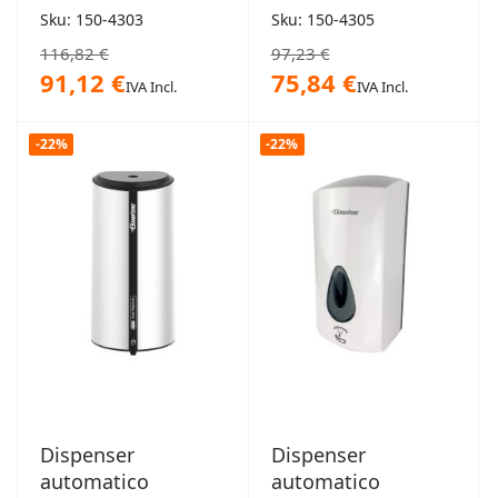
sapone
sapone
Sku: 150-4303
Sku: 150-4305
igienizzante
igienizzante Seattle
116,82 €
97,23 €
Toronto
91,12 €
75,84 €
IVA Incl.
IVA Incl.
-22%
-22%
Dispenser
Dispenser
automatico
automatico