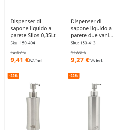
Dispenser di
Dispenser di
sapone liquido a
sapone liquido a
parete Silos 0,35Lt
parete due vani
0,48Lt x2
Sku: 150-404
Sku: 150-413
12,07 €
11,89 €
9,41 €
9,27 €
IVA Incl.
IVA Incl.
-22%
-22%