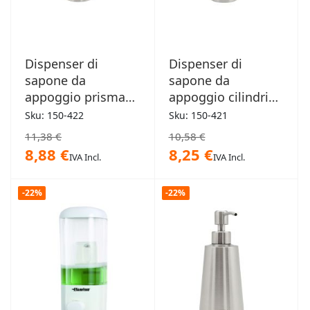
Dispenser di
Dispenser di
sapone da
sapone da
appoggio prisma
appoggio cilindrico
0,25Lt
0,25Lt
Sku: 150-422
Sku: 150-421
11,38 €
10,58 €
8,88 €
8,25 €
IVA Incl.
IVA Incl.
-22%
-22%