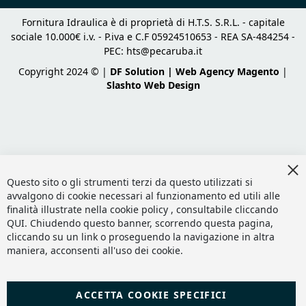
Fornitura Idraulica è di proprietà di H.T.S. S.R.L. - capitale
sociale 10.000€ i.v. - P.iva e C.F 05924510653 - REA SA-484254 -
PEC:
hts@pecaruba.it
Copyright 2024 © |
DF Solution | Web Agency Magento
|
Slashto Web Design
Cl
Co
Questo sito o gli strumenti terzi da questo utilizzati si
Ba
avvalgono di cookie necessari al funzionamento ed utili alle
finalità illustrate nella cookie policy , consultabile cliccando
QUI
. Chiudendo questo banner, scorrendo questa pagina,
cliccando su un link o proseguendo la navigazione in altra
maniera, acconsenti all'uso dei cookie.
ACCETTA COOKIE SPECIFICI