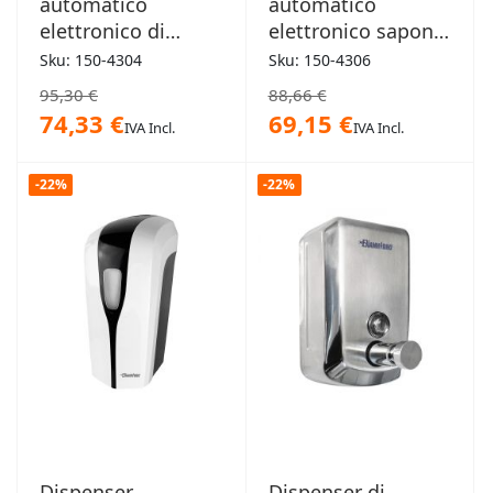
automatico
automatico
elettronico di
elettronico sapone
sapone
igienizzante
Sku: 150-4304
Sku: 150-4306
igienizzante Detroit
antifurto Memphis
95,30 €
88,66 €
74,33 €
69,15 €
IVA Incl.
IVA Incl.
-22%
-22%
Dispenser
Dispenser di