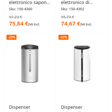
elettronico sapone
elettronico di
igienizzante anti-
sapone
Sku: 150-4300
Sku: 150-4302
furto Denver
igienizzante
97,23 €
95,73 €
Boston
75,84 €
74,67 €
IVA Incl.
IVA Incl.
-22%
-22%
Dispenser
Dispenser