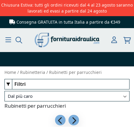
Chiusura Estiva: tutti gli ordini ricevuti dal 4 al 23 agosto saranno
lavorati ed evasi a partire dal 24 agosto
Consegna GRATUITA in tutta Italia
a partire da €349
Cerca
Home
Rubinetteria
Rubinetti per parrucchieri
Filtri
Rubinetti per parrucchieri