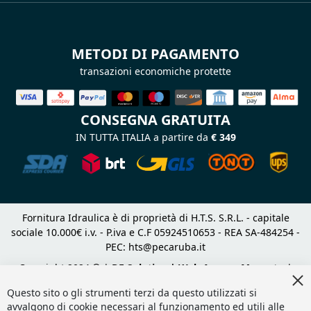
METODI DI PAGAMENTO
transazioni economiche protette
CONSEGNA GRATUITA
IN TUTTA ITALIA a partire da
€ 349
Fornitura Idraulica è di proprietà di H.T.S. S.R.L. - capitale
sociale 10.000€ i.v. - P.iva e C.F 05924510653 - REA SA-484254 -
PEC:
hts@pecaruba.it
Copyright 2024 © |
DF Solution | Web Agency Magento
|
Cl
Slashto Web Design
Co
Questo sito o gli strumenti terzi da questo utilizzati si
Ba
avvalgono di cookie necessari al funzionamento ed utili alle