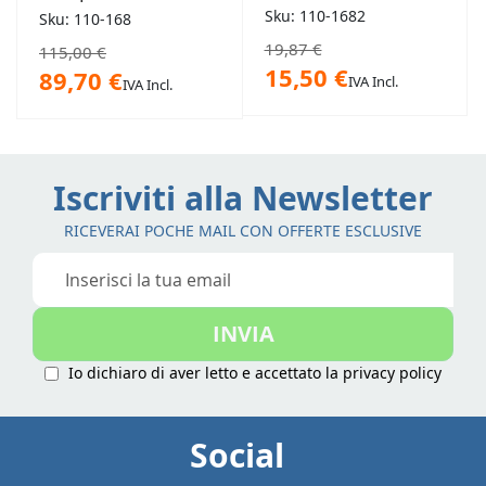
doccia estraibile
Sku: 110-1682
Sku: 110-168
19,87 €
115,00 €
15,50 €
89,70 €
IVA Incl.
IVA Incl.
Iscriviti alla Newsletter
RICEVERAI POCHE MAIL CON OFFERTE ESCLUSIVE
Iscriviti
alla
nostra
INVIA
Newsletter:
Io dichiaro di aver letto e accettato la
privacy policy
Social