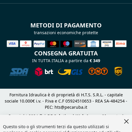
METODI DI PAGAMENTO
transazioni economiche protette
CONSEGNA GRATUITA
IN TUTTA ITALIA a partire da
€ 349
Fornitura Idraulica è di proprietà di H.T.S. S.R.L. - capitale
sociale 10.000€ i.v. - P.iva e C.F 05924510653 - REA SA-484254 -
PEC:
hts@pecaruba.it
Copyright 2024 © |
DF Solution | Web Agency Magento
|
Cl
Slashto Web Design
Co
Questo sito o gli strumenti terzi da questo utilizzati si
Ba