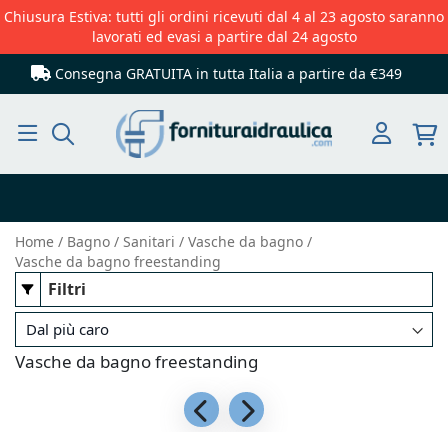
Chiusura Estiva: tutti gli ordini ricevuti dal 4 al 23 agosto saranno
lavorati ed evasi a partire dal 24 agosto
Consegna GRATUITA in tutta Italia
a partire da €349
Cerca
Home
Bagno
Sanitari
Vasche da bagno
Vasche da bagno freestanding
Filtri
Vasche da bagno freestanding