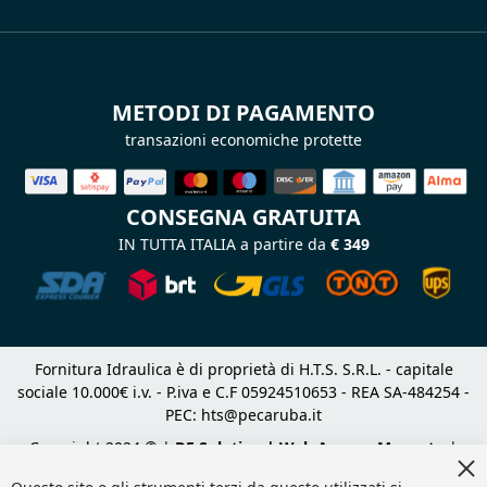
METODI DI PAGAMENTO
transazioni economiche protette
CONSEGNA GRATUITA
IN TUTTA ITALIA a partire da
€ 349
Fornitura Idraulica è di proprietà di H.T.S. S.R.L. - capitale
sociale 10.000€ i.v. - P.iva e C.F 05924510653 - REA SA-484254 -
PEC:
hts@pecaruba.it
Copyright 2024 © |
DF Solution | Web Agency Magento
|
Cl
Slashto Web Design
Co