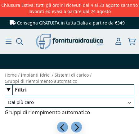
Chiusura Estiva: tutti gli ordini ricevuti dal 4 al 23 agosto saranno
lavorati ed evasi a partire dal 24 agosto
Consegna GRATUITA in tutta Italia
a partire da €349
Cerca
Home
Impianti Idrici
Sistemi di carico
Gruppi di riempimento automatico
Filtri
Gruppi di riempimento automatico