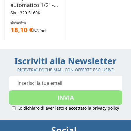
automatico 1/2" -
1,5 bar Tiemme
Sku: 320-3160K
23,20 €
18,10 €
IVA Incl.
Iscriviti alla Newsletter
RICEVERAI POCHE MAIL CON OFFERTE ESCLUSIVE
Iscriviti
alla
nostra
INVIA
Newsletter:
Io dichiaro di aver letto e accettato la
privacy policy
Social