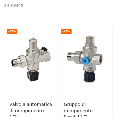
3
elementi
-22%
-22%
Valvola automatica
Gruppo di
di riempimento
riempimento
1/2"
Easyfill 1/2