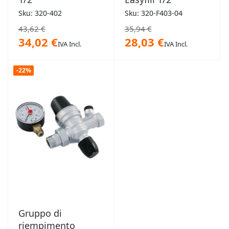
Sku: 320-402
Sku: 320-F403-04
43,62 €
35,94 €
34,02 €
28,03 €
IVA Incl.
IVA Incl.
-22%
Gruppo di
riempimento