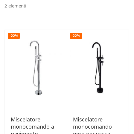
2
elementi
-22%
-22%
Miscelatore
Miscelatore
monocomando a
monocomando
pavimento
nero per vasca