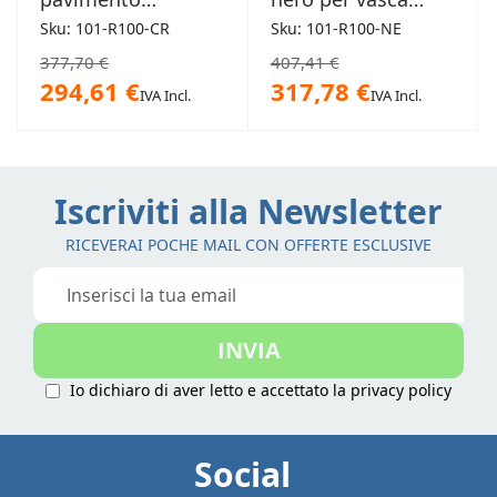
cromato per
Dante
Sku: 101-R100-CR
Sku: 101-R100-NE
vasche
377,70 €
407,41 €
freestanding
294,61 €
317,78 €
IVA Incl.
IVA Incl.
Iscriviti alla Newsletter
RICEVERAI POCHE MAIL CON OFFERTE ESCLUSIVE
Iscriviti
alla
nostra
INVIA
Newsletter:
Io dichiaro di aver letto e accettato la
privacy policy
Social