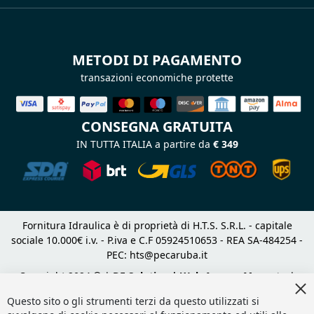
METODI DI PAGAMENTO
transazioni economiche protette
CONSEGNA GRATUITA
IN TUTTA ITALIA a partire da
€ 349
Fornitura Idraulica è di proprietà di H.T.S. S.R.L. - capitale
sociale 10.000€ i.v. - P.iva e C.F 05924510653 - REA SA-484254 -
PEC:
hts@pecaruba.it
Copyright 2024 © |
DF Solution | Web Agency Magento
|
Cl
Slashto Web Design
Co
Questo sito o gli strumenti terzi da questo utilizzati si
Ba