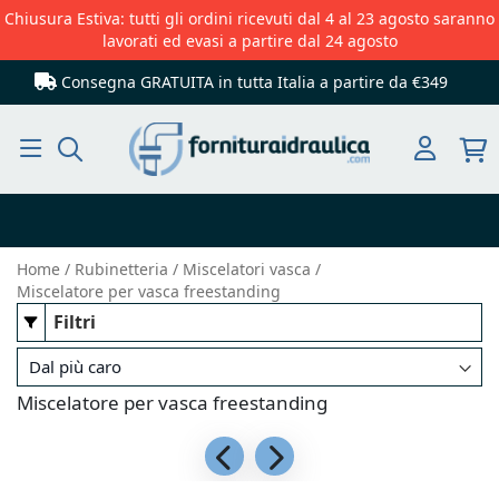
Chiusura Estiva: tutti gli ordini ricevuti dal 4 al 23 agosto saranno
lavorati ed evasi a partire dal 24 agosto
Consegna GRATUITA in tutta Italia
a partire da €349
Cerca
Home
Rubinetteria
Miscelatori vasca
Miscelatore per vasca freestanding
Filtri
Miscelatore per vasca freestanding