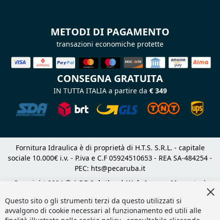
METODI DI PAGAMENTO
transazioni economiche protette
CONSEGNA GRATUITA
IN TUTTA ITALIA a partire da
€ 349
Fornitura Idraulica è di proprietà di H.T.S. S.R.L. - capitale
sociale 10.000€ i.v. - P.iva e C.F 05924510653 - REA SA-484254 -
PEC:
hts@pecaruba.it
Copyright 2024 © |
DF Solution | Web Agency Magento
|
Cl
Slashto Web Design
Co
Questo sito o gli strumenti terzi da questo utilizzati si
Ba
avvalgono di cookie necessari al funzionamento ed utili alle