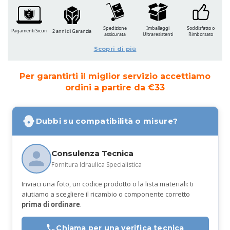
Spedizione
Imballaggi
Soddisfatto o
Pagamenti Sicuri
2 anni di Garanzia
assicurata
Ultraresistenti
Rimborsato
Scopri di più
Per garantirti il miglior servizio accettiamo
ordini a partire da €33
Dubbi su compatibilità o misure?
Consulenza Tecnica
Fornitura Idraulica Specialistica
Inviaci una foto, un codice prodotto o la lista materiali: ti
aiutiamo a scegliere il ricambio o componente corretto
prima di ordinare
.
Chiama per una verifica tecnica