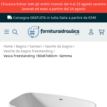
Chiusura Estiva: tutti gli ordini ricevuti dal 4 al 23 agosto saranno
lavorati ed evasi a partire dal 24 agosto
Consegna GRATUITA in tutta Italia
a partire da €349
Cerca
Home
Bagno
Sanitari
Vasche da bagno
Vasche da bagno freestanding
Vasca Freestanding 180x87x60cm -Gemma
Vai
alla
fine
della
galleria
di
immagini