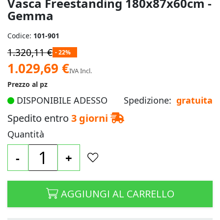
Vasca Freestanding 180x87x60cm -
immagini
Gemma
Codice:
101-901
1.320,11 €
- 22%
Prezzo
1.029,69 €
IVA Incl.
speciale
Prezzo al pz
DISPONIBILE ADESSO
Spedizione:
gratuita
Spedito entro
3 giorni
Quantità
-
+
AGGIUNGI AL CARRELLO