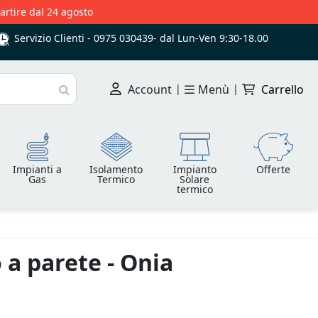
partire dal 24 agosto
Servizio Clienti -
0975 030439
-
dal Lun-Ven 9:30-18.00
Account
|
Menù
|
Carrello
Cerca
Impianti a
Isolamento
Impianto
Offerte
Gas
Termico
Solare
termico
 a parete - Onia