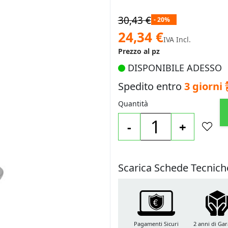
30,43 €
- 20%
Prezzo
24,34 €
IVA Incl.
speciale
Prezzo al pz
DISPONIBILE ADESSO
Spedito entro
3 giorni
Quantità
-
+
Scarica Schede Tecnich
Pagamenti Sicuri
2 anni di Gar