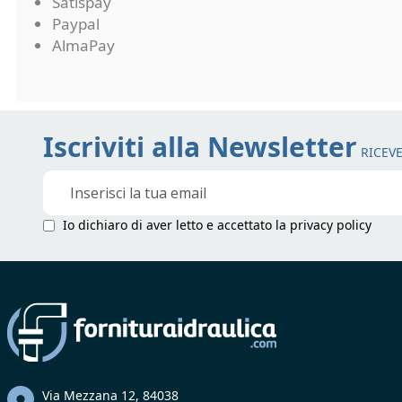
Satispay
Paypal
AlmaPay
Iscriviti alla Newsletter
RICEVE
Iscriviti
alla
nostra
Io dichiaro di aver letto e accettato la
privacy policy
Newsletter:
Via Mezzana 12, 84038