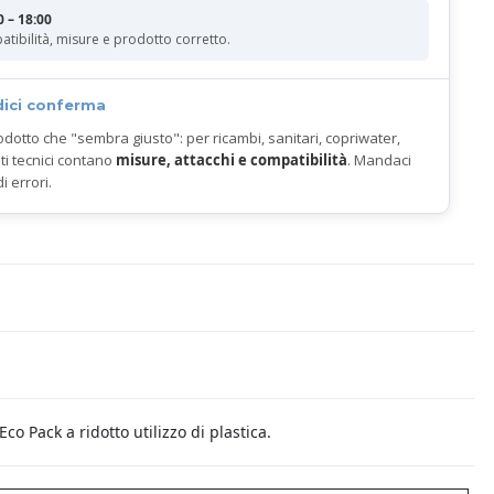
0 – 18:00
atibilità, misure e prodotto corretto.
dici conferma
odotto che "sembra giusto": per ricambi, sanitari, copriwater,
ti tecnici contano
misure, attacchi e compatibilità
. Mandaci
di errori.
co Pack a ridotto utilizzo di plastica.