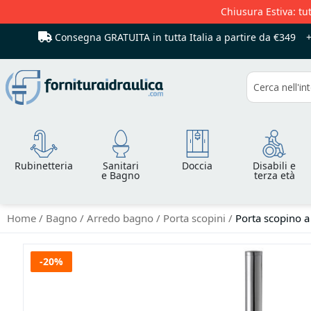
Chiusura Estiva: tut
Consegna GRATUITA in tutta Italia
a partire da €349
Cerca
Rubinetteria
Sanitari
Doccia
Disabili e
e Bagno
terza età
Home
Bagno
Arredo bagno
Porta scopini
Porta scopino a
Vai
-20%
alla
fine
della
galleria