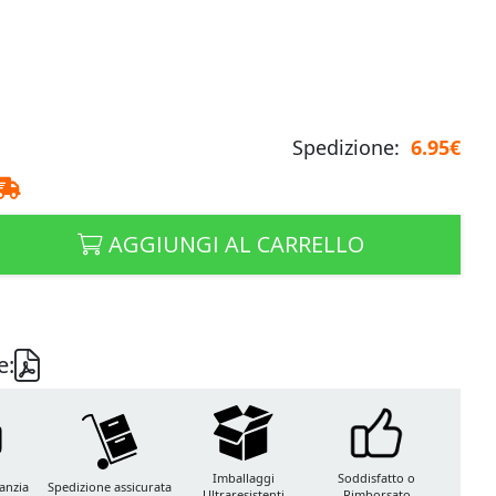
Spedizione:
6.95€
AGGIUNGI AL CARRELLO
e:
Imballaggi
Soddisfatto o
anzia
Spedizione assicurata
Ultraresistenti
Rimborsato