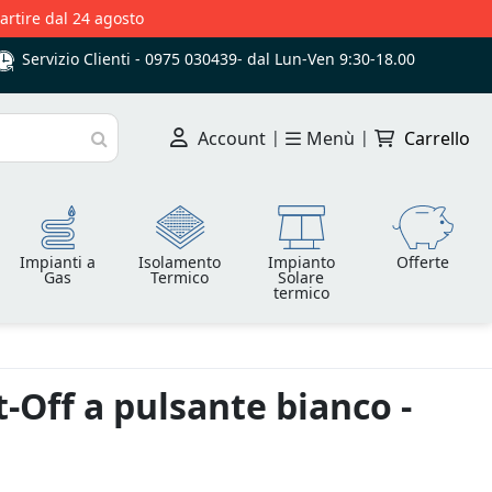
partire dal 24 agosto
Servizio Clienti -
0975 030439
-
dal Lun-Ven 9:30-18.00
Account
|
Menù
|
Carrello
Cerca
Impianti a
Isolamento
Impianto
Offerte
Gas
Termico
Solare
termico
-Off a pulsante bianco -