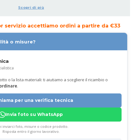
Scopri di più
ior servizio accettiamo ordini a partire da €33
lità o misure?
nica
ialistica
to o la lista materiali: ti aiutiamo a scegliere il ricambio o
 ordinare
.
hiama per una verifica tecnica
Invia foto su WhatsApp
i inviarci foto, misure o codice prodotto.
Risposta entro il giorno lavorativo.