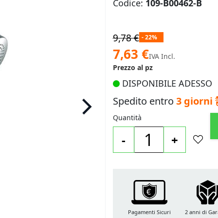
Codice:
109-B00462-B
9,78 €
- 22%
Prezzo
7,63 €
IVA Incl.
speciale
Prezzo al pz
DISPONIBILE ADESSO
Spedito entro
3 giorni
Quantità
-
+
Pagamenti Sicuri
2 anni di Gar