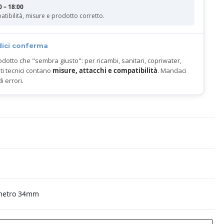
0 – 18:00
atibilità, misure e prodotto corretto.
dici conferma
odotto che "sembra giusto": per ricambi, sanitari, copriwater,
ti tecnici contano
misure, attacchi e compatibilità
. Mandaci
di errori.
ametro 34mm