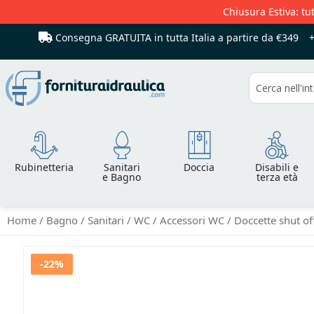
Chiusura Estiva: tut
Consegna GRATUITA in tutta Italia
a partire da €349
Cerca
Rubinetteria
Sanitari
Doccia
Disabili e
e Bagno
terza età
Home
Bagno
Sanitari
WC
Accessori WC
Doccette shut of
Vai
-22%
alla
fine
della
galleria