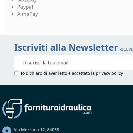
Paypal
AlmaPay
Iscriviti alla Newsletter
RICEVE
Iscriviti
alla
nostra
Io dichiaro di aver letto e accettato la
privacy policy
Newsletter:
Via Mezzana 12, 84038