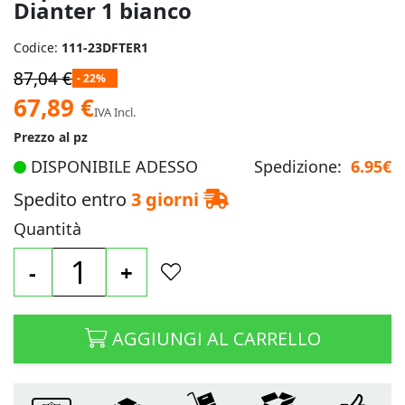
Dianter 1 bianco
Codice:
111-23DFTER1
87,04 €
- 22%
Prezzo
67,89 €
IVA Incl.
speciale
Prezzo al pz
DISPONIBILE ADESSO
Spedizione:
6.95€
Spedito entro
3 giorni
Quantità
-
+
AGGIUNGI AL CARRELLO