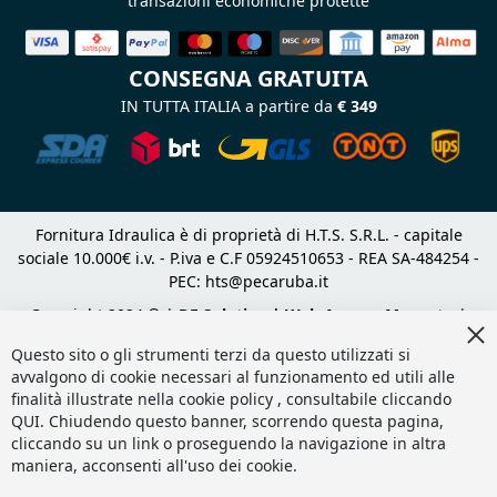
transazioni economiche protette
CONSEGNA GRATUITA
IN TUTTA ITALIA a partire da
€ 349
Fornitura Idraulica è di proprietà di H.T.S. S.R.L. - capitale
sociale 10.000€ i.v. - P.iva e C.F 05924510653 - REA SA-484254 -
PEC:
hts@pecaruba.it
Copyright 2024 © |
DF Solution | Web Agency Magento
|
Cl
Slashto Web Design
Co
Questo sito o gli strumenti terzi da questo utilizzati si
Ba
avvalgono di cookie necessari al funzionamento ed utili alle
finalità illustrate nella cookie policy , consultabile cliccando
QUI
. Chiudendo questo banner, scorrendo questa pagina,
cliccando su un link o proseguendo la navigazione in altra
maniera, acconsenti all'uso dei cookie.