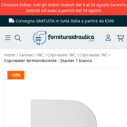
Chiusura Estiva: tutti gli ordini ricevuti dal 4 al 23 agosto saranno
lavorati ed evasi a partire dal 24 agosto
Consegna GRATUITA in tutta Italia
a partire da €349
Cerca
Home
Sanitari
WC
Copriwater WC
Copriwater WC
Copriwater termoindurente - Dianter 1 bianco
Vai
-22%
alla
fine
della
galleria
di
immagini