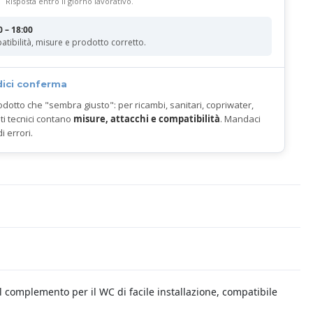
Risposta entro il giorno lavorativo.
0 – 18:00
atibilità, misure e prodotto corretto.
dici conferma
odotto che "sembra giusto": per ricambi, sanitari, copriwater,
ti tecnici contano
misure, attacchi e compatibilità
. Mandaci
di errori.
il complemento per il WC di facile installazione, compatibile