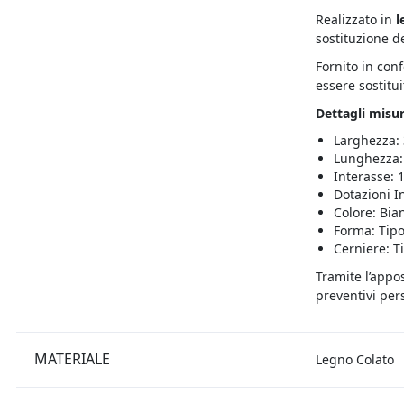
Realizzato in
l
sostituzione d
Fornito in con
essere sostitui
Dettagli misur
Larghezza:
Lunghezza:
Interasse: 
Dotazioni I
Colore: Bia
Forma: Tipo
Cerniere: T
Tramite l’appo
preventivi pers
MATERIALE
Legno Colato