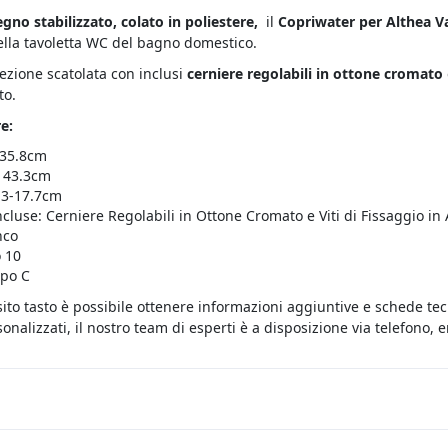
egno stabilizzato, colato in poliestere,
il
Copriwater per Althea V
ella tavoletta WC del bagno domestico.
fezione scatolata con inclusi
cerniere regolabili in ottone cromato
to.
e:
 35.8cm
 43.3cm
13-17.7cm
ncluse: Cerniere Regolabili in Ottone Cromato e Viti di Fissaggio in 
nco
 10
ipo C
sito tasto è possibile ottenere informazioni aggiuntive e schede te
onalizzati, il nostro team di esperti è a disposizione via telefono,