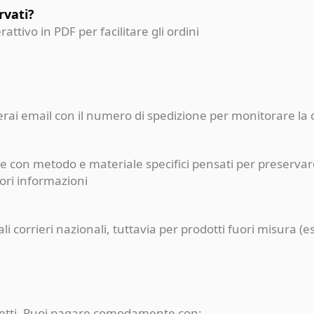
rvati?
erattivo in PDF per facilitare gli ordini
ceverai email con il numero di spedizione per monitorare l
e con metodo e materiale specifici pensati per preservare
iori informazioni
pali corrieri nazionali, tuttavia per prodotti fuori misur
rotetti. Puoi pagare comodamente con: