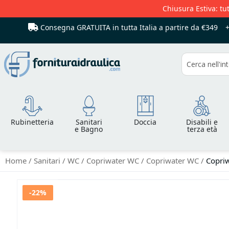
Chiusura Estiva: tut
Consegna GRATUITA in tutta Italia
a partire da €349
Cerca
Rubinetteria
Sanitari
Doccia
Disabili e
e Bagno
terza età
Home
Sanitari
WC
Copriwater WC
Copriwater WC
Copriw
Vai
-22%
alla
fine
della
galleria