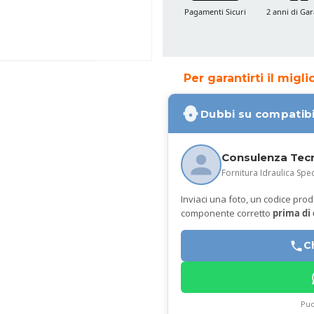
Pagamenti Sicuri
2 anni di Gar
Per garantirti il migl
Dubbi su compatibi
Consulenza Tec
Fornitura Idraulica Spec
Inviaci una foto, un codice prodot
componente corretto
prima di
C
Puo