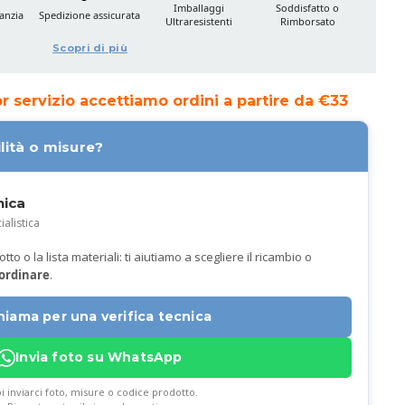
Imballaggi
Soddisfatto o
anzia
Spedizione assicurata
Ultraresistenti
Rimborsato
Scopri di più
ior servizio accettiamo ordini a partire da €33
lità o misure?
nica
ialistica
to o la lista materiali: ti aiutiamo a scegliere il ricambio o
 ordinare
.
hiama per una verifica tecnica
Invia foto su WhatsApp
i inviarci foto, misure o codice prodotto.