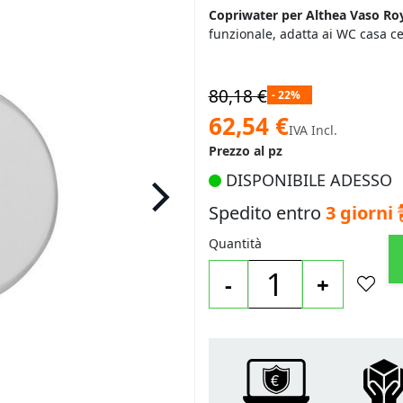
Copriwater per Althea Vaso Roy
funzionale, adatta ai WC casa c
80,18 €
- 22%
Prezzo
62,54 €
IVA Incl.
speciale
Prezzo al pz
DISPONIBILE ADESSO
Spedito entro
3 giorni
Quantità
-
+