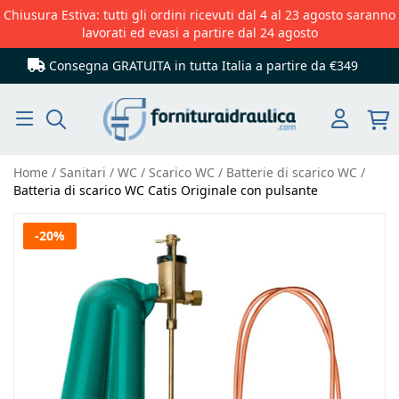
Chiusura Estiva: tutti gli ordini ricevuti dal 4 al 23 agosto saranno
lavorati ed evasi a partire dal 24 agosto
Consegna GRATUITA in tutta Italia
a partire da €349
Cerca
Home
Sanitari
WC
Scarico WC
Batterie di scarico WC
Batteria di scarico WC Catis Originale con pulsante
Vai
-20%
alla
fine
della
galleria
di
immagini