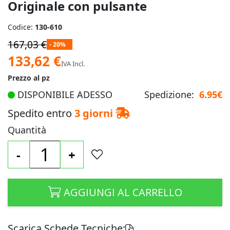
Originale con pulsante
Codice:
130-610
167,03 €
- 20%
Prezzo
133,62 €
IVA Incl.
speciale
Prezzo al pz
DISPONIBILE ADESSO
Spedizione:
6.95€
Spedito entro
3 giorni
Quantità
-
+
AGGIUNGI AL CARRELLO
Scarica Schede Tecniche: