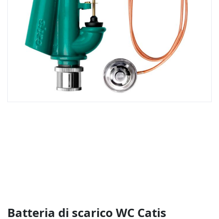
Vai
all'inizio
della
galleria
di
immagini
Batteria di scarico WC Catis