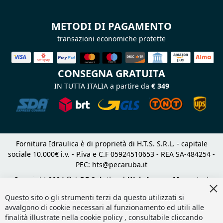
METODI DI PAGAMENTO
transazioni economiche protette
CONSEGNA GRATUITA
IN TUTTA ITALIA a partire da
€ 349
Fornitura Idraulica è di proprietà di H.T.S. S.R.L. - capitale
sociale 10.000€ i.v. - P.iva e C.F 05924510653 - REA SA-484254 -
PEC:
hts@pecaruba.it
Copyright 2024 © |
DF Solution | Web Agency Magento
|
Cl
Slashto Web Design
Co
Questo sito o gli strumenti terzi da questo utilizzati si
Ba
avvalgono di cookie necessari al funzionamento ed utili alle
finalità illustrate nella cookie policy , consultabile cliccando