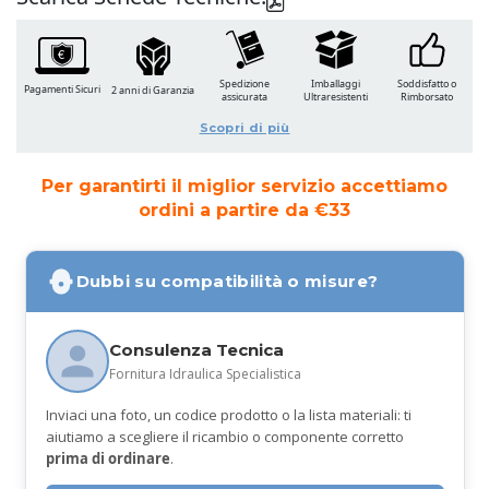
Spedizione
Imballaggi
Soddisfatto o
Pagamenti Sicuri
2 anni di Garanzia
assicurata
Ultraresistenti
Rimborsato
Scopri di più
Per garantirti il miglior servizio accettiamo
ordini a partire da €33
Dubbi su compatibilità o misure?
Consulenza Tecnica
Fornitura Idraulica Specialistica
Inviaci una foto, un codice prodotto o la lista materiali: ti
aiutiamo a scegliere il ricambio o componente corretto
prima di ordinare
.