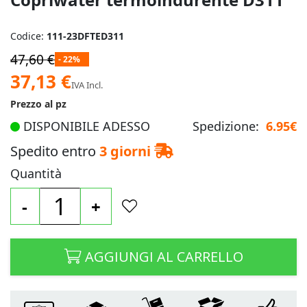
Codice:
111-23DFTED311
47,60 €
- 22%
Prezzo
37,13 €
IVA Incl.
speciale
Prezzo al pz
DISPONIBILE ADESSO
Spedizione:
6.95€
Spedito entro
3 giorni
Quantità
-
+
AGGIUNGI AL CARRELLO