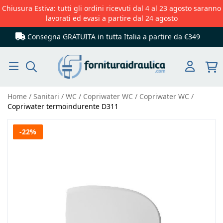
Chiusura Estiva: tutti gli ordini ricevuti dal 4 al 23 agosto saranno
lavorati ed evasi a partire dal 24 agosto
Consegna GRATUITA in tutta Italia
a partire da €349
Cerca
Home
Sanitari
WC
Copriwater WC
Copriwater WC
Copriwater termoindurente D311
Vai
-22%
alla
fine
della
galleria
di
immagini