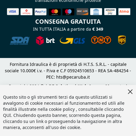
transazioni economiche protette
CONSEGNA GRATUITA
IN TUTTA ITALIA a partire da
€ 349
Fornitura Idraulica è di proprietà di H.T.S. S.R.L. - capitale
sociale 10.000€ i.v. - P.iva e C.F 05924510653 - REA SA-484254 -
PEC:
hts@pecaruba.it
Copyright 2024 © |
DF Solution | Web Agency Magento
|
Cl
Slashto Web Design
Co
Questo sito o gli strumenti terzi da questo utilizzati si
Ba
avvalgono di cookie necessari al funzionamento ed utili alle
finalità illustrate nella cookie policy , consultabile cliccando
QUI
. Chiudendo questo banner, scorrendo questa pagina,
cliccando su un link o proseguendo la navigazione in altra
maniera, acconsenti all'uso dei cookie.