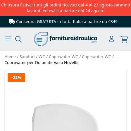
Chiusura Estiva: tutti gli ordini ricevuti dal 4 al 23 agosto saranno
lavorati ed evasi a partire dal 24 agosto
Consegna GRATUITA in tutta Italia
a partire da €349
Cerca
Home
Sanitari
WC
Copriwater WC
Copriwater WC
Copriwater per Dolomite Vaso Novella
Vai
-22%
alla
fine
della
galleria
di
immagini