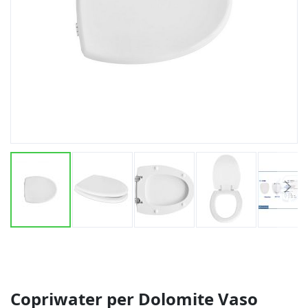
Vai
all'inizio
della
galleria
di
Copriwater per Dolomite Vaso
immagini