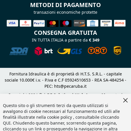
METODI DI PAGAMENTO
transazioni economiche protette
CONSEGNA GRATUITA
IN TUTTA ITALIA a partire da
€ 349
Fornitura Idraulica è di proprietà di H.T.S. S.R.L. - capitale
sociale 10.000€ i.v. - P.iva e C.F 05924510653 - REA SA-484254 -
PEC:
hts@pecaruba.it
Copyright 2024 © |
DF Solution | Web Agency Magento
|
Cl
Slashto Web Design
Co
Questo sito o gli strumenti terzi da questo utilizzati si
Ba
avvalgono di cookie necessari al funzionamento ed utili alle
finalità illustrate nella cookie policy , consultabile cliccando
QUI
. Chiudendo questo banner, scorrendo questa pagina,
cliccando su un link o proseguendo la navigazione in altra