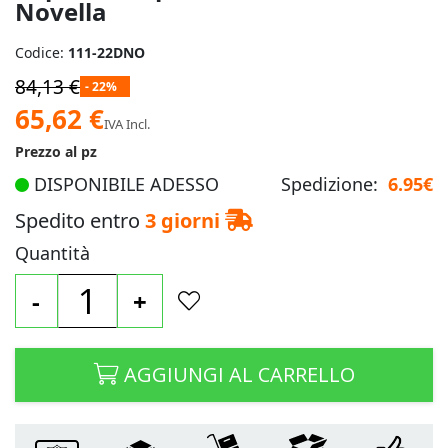
Novella
Codice:
111-22DNO
84,13 €
- 22%
Prezzo
65,62 €
IVA Incl.
speciale
Prezzo al pz
DISPONIBILE ADESSO
Spedizione:
6.95€
Spedito entro
3 giorni
Quantità
-
+
AGGIUNGI AL CARRELLO