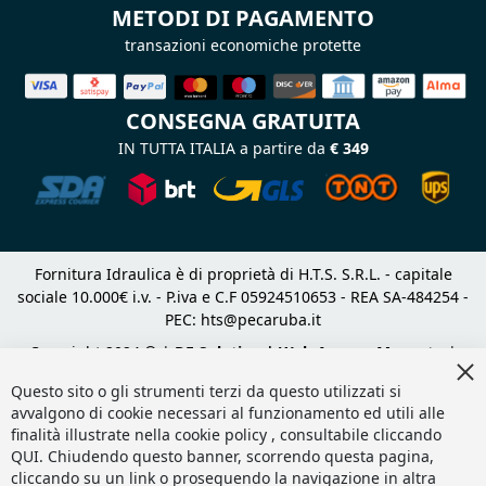
METODI DI PAGAMENTO
transazioni economiche protette
CONSEGNA GRATUITA
IN TUTTA ITALIA a partire da
€ 349
Fornitura Idraulica è di proprietà di H.T.S. S.R.L. - capitale
sociale 10.000€ i.v. - P.iva e C.F 05924510653 - REA SA-484254 -
PEC:
hts@pecaruba.it
Copyright 2024 © |
DF Solution | Web Agency Magento
|
Cl
Slashto Web Design
Co
Questo sito o gli strumenti terzi da questo utilizzati si
Ba
avvalgono di cookie necessari al funzionamento ed utili alle
finalità illustrate nella cookie policy , consultabile cliccando
QUI
. Chiudendo questo banner, scorrendo questa pagina,
cliccando su un link o proseguendo la navigazione in altra