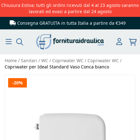
Chiusura Estiva: tutti gli ordini ricevuti dal 4 al 23 agosto saranno
lavorati ed evasi a partire dal 24 agosto
Consegna GRATUITA in tutta Italia
a partire da €349
Cerca
Home
Sanitari
WC
Copriwater WC
Copriwater WC
Copriwater per Ideal Standard Vaso Conca bianco
Vai
-20%
alla
fine
della
galleria
di
immagini