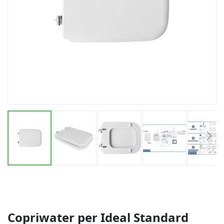
Vai
all'inizio
della
galleria
di
Copriwater per Ideal Standard
immagini