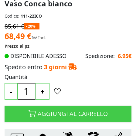
Vaso Conca bianco
Codice:
111-22ICO
85,61 €
- 20%
Prezzo
68,49 €
IVA Incl.
speciale
Prezzo al pz
DISPONIBILE ADESSO
Spedizione:
6.95€
Spedito entro
3 giorni
Quantità
-
+
AGGIUNGI AL CARRELLO