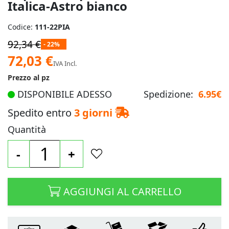
Italica-Astro bianco
Codice:
111-22PIA
92,34 €
- 22%
Prezzo
72,03 €
IVA Incl.
speciale
Prezzo al pz
DISPONIBILE ADESSO
Spedizione:
6.95€
Spedito entro
3 giorni
Quantità
-
+
AGGIUNGI AL CARRELLO