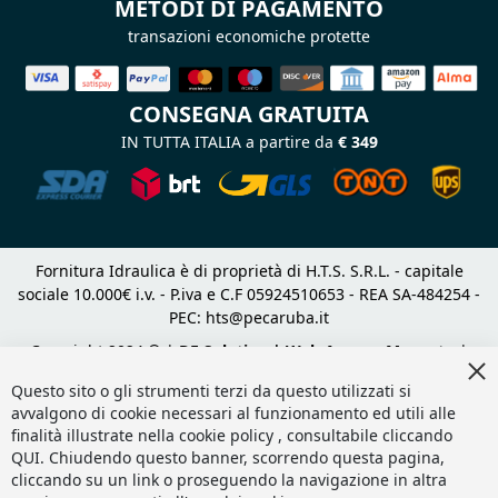
METODI DI PAGAMENTO
transazioni economiche protette
CONSEGNA GRATUITA
IN TUTTA ITALIA a partire da
€ 349
Fornitura Idraulica è di proprietà di H.T.S. S.R.L. - capitale
sociale 10.000€ i.v. - P.iva e C.F 05924510653 - REA SA-484254 -
PEC:
hts@pecaruba.it
Copyright 2024 © |
DF Solution | Web Agency Magento
|
Cl
Slashto Web Design
Co
Questo sito o gli strumenti terzi da questo utilizzati si
Ba
avvalgono di cookie necessari al funzionamento ed utili alle
finalità illustrate nella cookie policy , consultabile cliccando
QUI
. Chiudendo questo banner, scorrendo questa pagina,
cliccando su un link o proseguendo la navigazione in altra