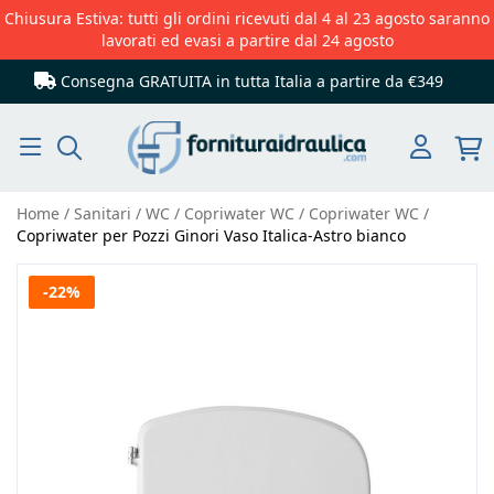
Chiusura Estiva: tutti gli ordini ricevuti dal 4 al 23 agosto saranno
lavorati ed evasi a partire dal 24 agosto
Consegna GRATUITA in tutta Italia
a partire da €349
Cerca
Home
Sanitari
WC
Copriwater WC
Copriwater WC
Copriwater per Pozzi Ginori Vaso Italica-Astro bianco
Vai
-22%
alla
fine
della
galleria
di
immagini