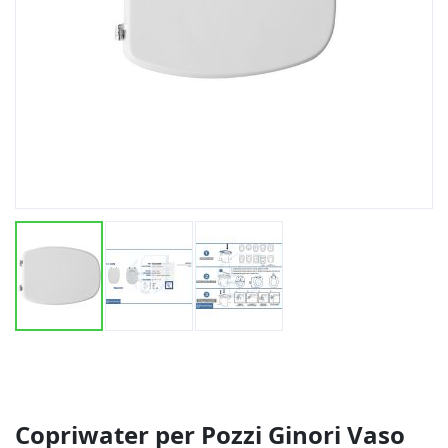
Vai
all'inizio
della
galleria
di
Copriwater per Pozzi Ginori Vaso
immagini