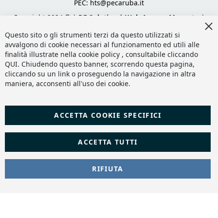
PEC:
hts@pecaruba.it
Copyright 2024 © |
DF Solution | Web Agency Magento
|
Cl
Slashto Web Design
Co
Questo sito o gli strumenti terzi da questo utilizzati si
Ba
avvalgono di cookie necessari al funzionamento ed utili alle
finalità illustrate nella cookie policy , consultabile cliccando
QUI
. Chiudendo questo banner, scorrendo questa pagina,
cliccando su un link o proseguendo la navigazione in altra
maniera, acconsenti all'uso dei cookie.
ACCETTA COOKIE SPECIFICI
ACCETTA TUTTI
RIFIUTA