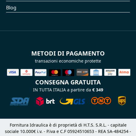
Blog
METODI DI PAGAMENTO
transazioni economiche protette
CONSEGNA GRATUITA
IN TUTTA ITALIA a partire da
€ 349
Fornitura Idraulica è di proprietà di H.T.S. S.R.L. - capitale
sociale 10.000€ i.v. - P.iva e C.F 05924510653 - REA SA-484254 -