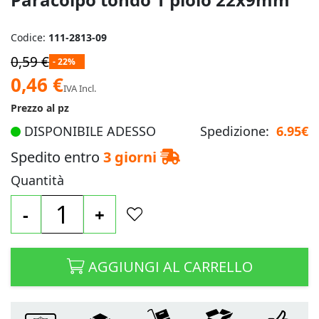
Codice:
111-2813-09
0,59 €
- 22%
Prezzo
0,46 €
IVA Incl.
speciale
Prezzo al pz
DISPONIBILE ADESSO
Spedizione:
6.95€
Spedito entro
3 giorni
Quantità
-
+
AGGIUNGI AL CARRELLO