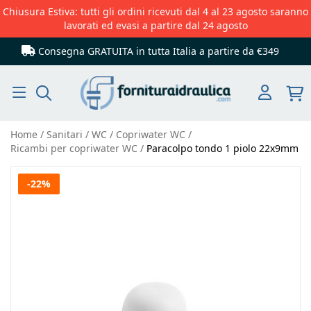
Chiusura Estiva: tutti gli ordini ricevuti dal 4 al 23 agosto saranno
lavorati ed evasi a partire dal 24 agosto
Consegna GRATUITA in tutta Italia
a partire da €349
Cerca
Home
Sanitari
WC
Copriwater WC
Ricambi per copriwater WC
Paracolpo tondo 1 piolo 22x9mm
Vai
-22%
alla
fine
della
galleria
di
immagini