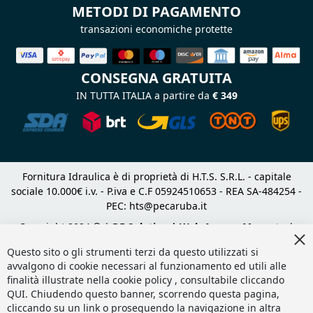
METODI DI PAGAMENTO
transazioni economiche protette
CONSEGNA GRATUITA
IN TUTTA ITALIA a partire da
€ 349
Fornitura Idraulica è di proprietà di H.T.S. S.R.L. - capitale
sociale 10.000€ i.v. - P.iva e C.F 05924510653 - REA SA-484254 -
PEC:
hts@pecaruba.it
Copyright 2024 © |
DF Solution | Web Agency Magento
|
Cl
Slashto Web Design
Co
Questo sito o gli strumenti terzi da questo utilizzati si
Ba
avvalgono di cookie necessari al funzionamento ed utili alle
finalità illustrate nella cookie policy , consultabile cliccando
QUI
. Chiudendo questo banner, scorrendo questa pagina,
cliccando su un link o proseguendo la navigazione in altra