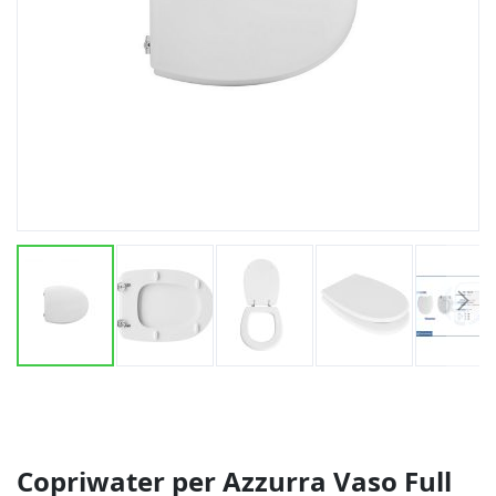
Vai
all'inizio
della
galleria
di
Copriwater per Azzurra Vaso Full
immagini