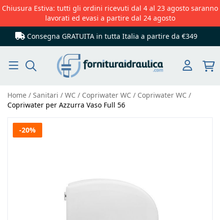
Chiusura Estiva: tutti gli ordini ricevuti dal 4 al 23 agosto saranno
lavorati ed evasi a partire dal 24 agosto
Consegna GRATUITA in tutta Italia
a partire da €349
Cerca
Home
Sanitari
WC
Copriwater WC
Copriwater WC
Copriwater per Azzurra Vaso Full 56
Vai
-20%
alla
fine
della
galleria
di
immagini