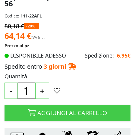
56
Codice:
111-22AFL
80,18 €
- 20%
Prezzo
64,14 €
IVA Incl.
speciale
Prezzo al pz
DISPONIBILE ADESSO
Spedizione:
6.95€
Spedito entro
3 giorni
Quantità
-
+
AGGIUNGI AL CARRELLO