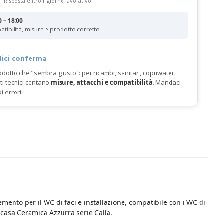
Risposta entro il giorno lavorativo.
0 – 18:00
atibilità, misure e prodotto corretto.
dici conferma
odotto che "sembra giusto": per ricambi, sanitari, copriwater,
ti tecnici contano
misure, attacchi e compatibilità
. Mandaci
di errori.
emento per il WC di facile installazione, compatibile con i WC di
 casa Ceramica Azzurra serie Calla.