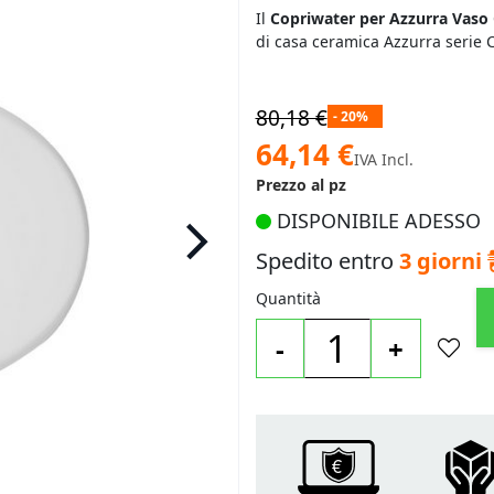
Il
Copriwater per Azzurra Vaso
di casa ceramica Azzurra serie C
80,18 €
- 20%
Prezzo
64,14 €
IVA Incl.
speciale
Prezzo al pz
DISPONIBILE ADESSO
Spedito entro
3 giorni
Quantità
-
+