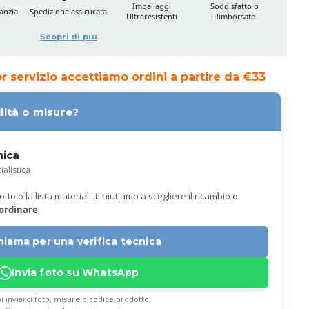
Imballaggi
Soddisfatto o
anzia
Spedizione assicurata
Ultraresistenti
Rimborsato
Scopri di più
ior servizio accettiamo ordini a partire da €33
lità o misure?
nica
ialistica
to o la lista materiali: ti aiutiamo a scegliere il ricambio o
 ordinare
.
hiama per una verifica tecnica
Invia foto su WhatsApp
i inviarci foto, misure o codice prodotto.