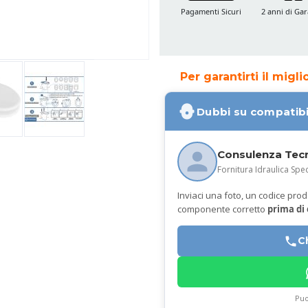
Pagamenti Sicuri
2 anni di Gar
Per garantirti il migl
Dubbi su compatibi
Consulenza Tec
Fornitura Idraulica Spec
Inviaci una foto, un codice prodot
componente corretto
prima di
C
Puo