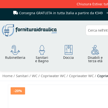
Chiusura Estiva: tut
Consegna GRATUITA in tutta Italia
a partire da €349
Cerca
Rubinetteria
Sanitari
Doccia
Disabili e
e Bagno
terza età
Home
Sanitari
WC
Copriwater WC
Copriwater WC
Copriw
Vai
-20%
alla
fine
della
galleria