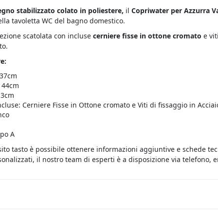
egno stabilizzato colato in poliestere,
il
Copriwater per Azzurra V
ella tavoletta WC del bagno domestico.
fezione scatolata con incluse
cerniere fisse in ottone cromato
e vi
to.
e:
 37cm
 44cm
 13cm
cluse: Cerniere Fisse in Ottone cromato e Viti di fissaggio in Acciai
nco
ipo A
sito tasto è possibile ottenere informazioni aggiuntive e schede te
onalizzati, il nostro team di esperti è a disposizione via telefono,