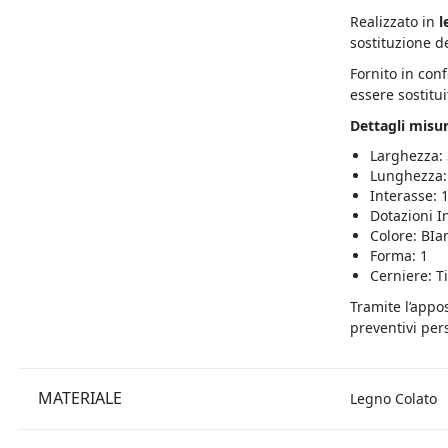
Realizzato in
l
sostituzione d
Fornito in con
essere sostitui
Dettagli misur
Larghezza:
Lunghezza:
Interasse:
Dotazioni In
Colore: BIa
Forma: 1
Cerniere: T
Tramite l’appo
preventivi pers
MATERIALE
Legno Colato