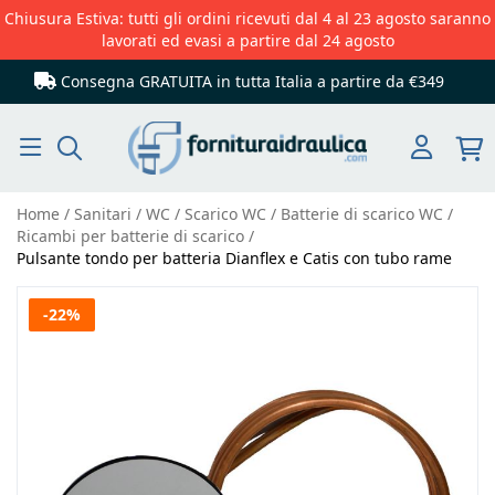
Chiusura Estiva: tutti gli ordini ricevuti dal 4 al 23 agosto saranno
lavorati ed evasi a partire dal 24 agosto
Consegna GRATUITA in tutta Italia
a partire da €349
Cerca
Home
Sanitari
WC
Scarico WC
Batterie di scarico WC
Ricambi per batterie di scarico
Pulsante tondo per batteria Dianflex e Catis con tubo rame
Vai
-22%
alla
fine
della
galleria
di
immagini