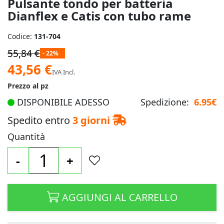
Pulsante tondo per batteria
Dianflex e Catis con tubo rame
Codice:
131-704
55,84 €
- 22%
Prezzo
43,56 €
IVA Incl.
speciale
Prezzo al pz
DISPONIBILE ADESSO
Spedizione:
6.95€
Spedito entro
3 giorni
Quantità
-
+
AGGIUNGI AL CARRELLO