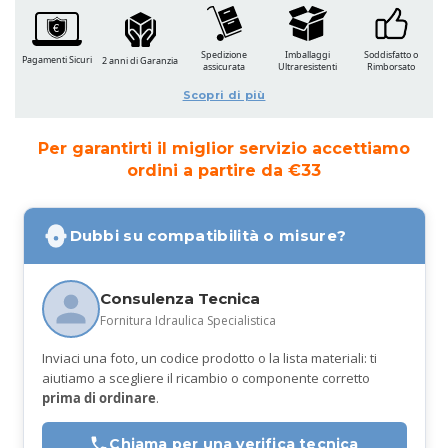
Spedizione
Imballaggi
Soddisfatto o
Pagamenti Sicuri
2 anni di Garanzia
assicurata
Ultraresistenti
Rimborsato
Scopri di più
Per garantirti il miglior servizio accettiamo
ordini a partire da €33
Dubbi su compatibilità o misure?
Consulenza Tecnica
Fornitura Idraulica Specialistica
Inviaci una foto, un codice prodotto o la lista materiali: ti
aiutiamo a scegliere il ricambio o componente corretto
prima di ordinare
.
Chiama per una verifica tecnica