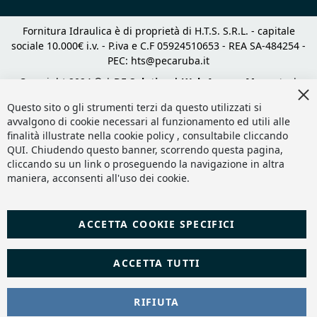
Fornitura Idraulica è di proprietà di H.T.S. S.R.L. - capitale
sociale 10.000€ i.v. - P.iva e C.F 05924510653 - REA SA-484254 -
PEC:
hts@pecaruba.it
Copyright 2024 © |
DF Solution | Web Agency Magento
|
Cl
Slashto Web Design
Co
Questo sito o gli strumenti terzi da questo utilizzati si
Ba
avvalgono di cookie necessari al funzionamento ed utili alle
finalità illustrate nella cookie policy , consultabile cliccando
QUI
. Chiudendo questo banner, scorrendo questa pagina,
cliccando su un link o proseguendo la navigazione in altra
maniera, acconsenti all'uso dei cookie.
ACCETTA COOKIE SPECIFICI
ACCETTA TUTTI
RIFIUTA