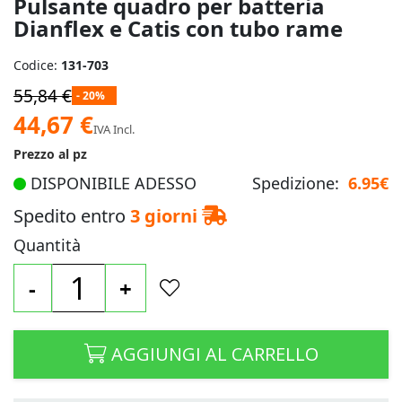
Pulsante quadro per batteria
immagini
Dianflex e Catis con tubo rame
Codice:
131-703
55,84 €
- 20%
Prezzo
44,67 €
IVA Incl.
speciale
Prezzo al pz
DISPONIBILE ADESSO
Spedizione:
6.95€
Spedito entro
3 giorni
Quantità
-
+
AGGIUNGI AL CARRELLO