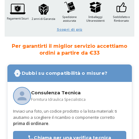
Spedizione
Imballaggi
Soddisfatto o
Pagamenti Sicuri
2 anni di Garanzia
assicurata
Ultraresistenti
Rimborsato
Scopri di più
Per garantirti il miglior servizio accettiamo
ordini a partire da €33
Dubbi su compatibilità o misure?
Consulenza Tecnica
Fornitura Idraulica Specialistica
Inviaci una foto, un codice prodotto o la lista materiali: ti
aiutiamo a scegliere il ricambio o componente corretto
prima di ordinare
.
Chiama per una verifica tecnica