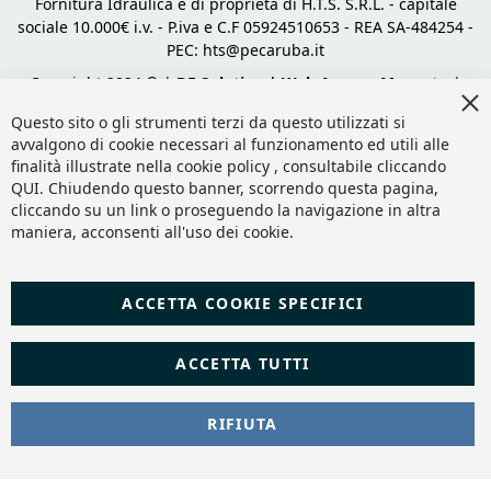
Fornitura Idraulica è di proprietà di H.T.S. S.R.L. - capitale
sociale 10.000€ i.v. - P.iva e C.F 05924510653 - REA SA-484254 -
PEC:
hts@pecaruba.it
Copyright 2024 © |
DF Solution | Web Agency Magento
|
Cl
Slashto Web Design
Co
Questo sito o gli strumenti terzi da questo utilizzati si
Ba
avvalgono di cookie necessari al funzionamento ed utili alle
finalità illustrate nella cookie policy , consultabile cliccando
QUI
. Chiudendo questo banner, scorrendo questa pagina,
cliccando su un link o proseguendo la navigazione in altra
maniera, acconsenti all'uso dei cookie.
ACCETTA COOKIE SPECIFICI
ACCETTA TUTTI
RIFIUTA