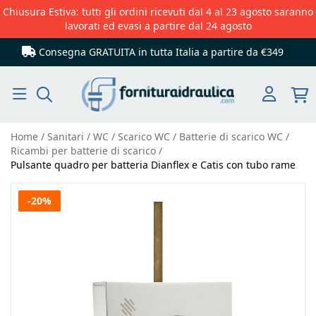
Chiusura Estiva: tutti gli ordini ricevuti dal 4 al 23 agosto saranno
lavorati ed evasi a partire dal 24 agosto
Consegna GRATUITA in tutta Italia
a partire da €349
Cerca
Home
Sanitari
WC
Scarico WC
Batterie di scarico WC
Ricambi per batterie di scarico
Pulsante quadro per batteria Dianflex e Catis con tubo rame
Vai
-20%
alla
fine
della
galleria
di
immagini