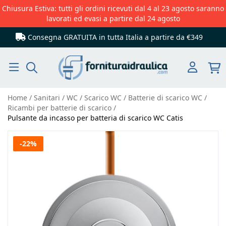
Chiusura Estiva: tutti gli ordini ricevuti dal 4 al 23 agosto saranno
lavorati ed evasi a partire dal 24 agosto
Consegna GRATUITA in tutta Italia
a partire da €349
Cerca
Home
Sanitari
WC
Scarico WC
Batterie di scarico WC
Ricambi per batterie di scarico
Pulsante da incasso per batteria di scarico WC Catis
Vai
-22%
alla
fine
della
galleria
di
immagini