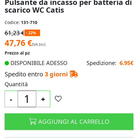
Pulsante da incasso per batteria di
scarico WC Catis
Codice:
131-710
61,23 €
- 22%
Prezzo
47,76 €
IVA Incl.
speciale
Prezzo al pz
DISPONIBILE ADESSO
Spedizione:
6.95€
Spedito entro
3 giorni
Quantità
-
+
AGGIUNGI AL CARRELLO