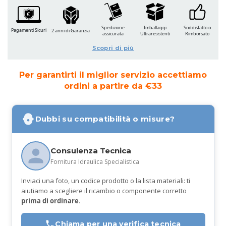
Spedizione
Imballaggi
Soddisfatto o
Pagamenti Sicuri
2 anni di Garanzia
assicurata
Ultraresistenti
Rimborsato
Scopri di più
Per garantirti il miglior servizio accettiamo
ordini a partire da €33
Dubbi su compatibilità o misure?
Consulenza Tecnica
Fornitura Idraulica Specialistica
Inviaci una foto, un codice prodotto o la lista materiali: ti
aiutiamo a scegliere il ricambio o componente corretto
prima di ordinare
.
Chiama per una verifica tecnica