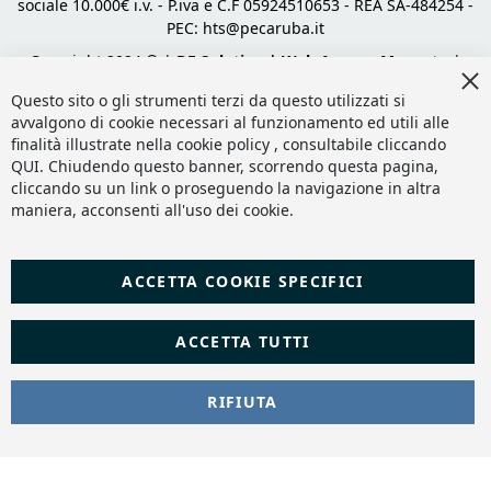
sociale 10.000€ i.v. - P.iva e C.F 05924510653 - REA SA-484254 -
PEC:
hts@pecaruba.it
Copyright 2024 © |
DF Solution | Web Agency Magento
|
Cl
Slashto Web Design
Co
Questo sito o gli strumenti terzi da questo utilizzati si
Ba
avvalgono di cookie necessari al funzionamento ed utili alle
finalità illustrate nella cookie policy , consultabile cliccando
QUI
. Chiudendo questo banner, scorrendo questa pagina,
cliccando su un link o proseguendo la navigazione in altra
maniera, acconsenti all'uso dei cookie.
ACCETTA COOKIE SPECIFICI
ACCETTA TUTTI
RIFIUTA