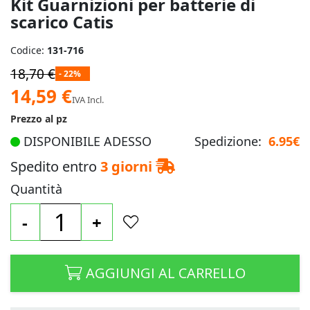
Kit Guarnizioni per batterie di
scarico Catis
Codice:
131-716
18,70 €
- 22%
Prezzo
14,59 €
IVA Incl.
speciale
Prezzo al pz
DISPONIBILE ADESSO
Spedizione:
6.95€
Spedito entro
3 giorni
Quantità
-
+
AGGIUNGI AL CARRELLO