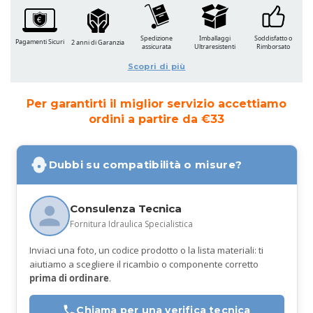
Spedizione
Imballaggi
Soddisfatto o
Pagamenti Sicuri
2 anni di Garanzia
assicurata
Ultraresistenti
Rimborsato
Scopri di più
Per garantirti il miglior servizio accettiamo
ordini a partire da €33
Dubbi su compatibilità o misure?
Consulenza Tecnica
Fornitura Idraulica Specialistica
Inviaci una foto, un codice prodotto o la lista materiali: ti
aiutiamo a scegliere il ricambio o componente corretto
prima di ordinare
.
Chiama per una verifica tecnica