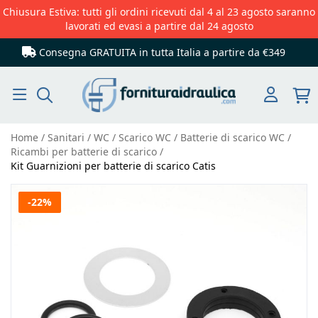
Chiusura Estiva: tutti gli ordini ricevuti dal 4 al 23 agosto saranno
lavorati ed evasi a partire dal 24 agosto
Consegna GRATUITA in tutta Italia
a partire da €349
Cerca
Home
Sanitari
WC
Scarico WC
Batterie di scarico WC
Ricambi per batterie di scarico
Kit Guarnizioni per batterie di scarico Catis
Vai
-22%
alla
fine
della
galleria
di
immagini