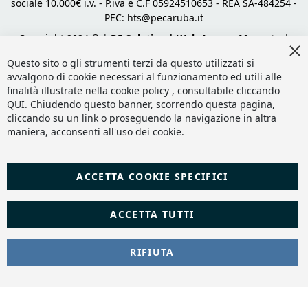
sociale 10.000€ i.v. - P.iva e C.F 05924510653 - REA SA-484254 -
PEC:
hts@pecaruba.it
Copyright 2024 © |
DF Solution | Web Agency Magento
|
Cl
Slashto Web Design
Co
Questo sito o gli strumenti terzi da questo utilizzati si
Ba
avvalgono di cookie necessari al funzionamento ed utili alle
finalità illustrate nella cookie policy , consultabile cliccando
QUI
. Chiudendo questo banner, scorrendo questa pagina,
cliccando su un link o proseguendo la navigazione in altra
maniera, acconsenti all'uso dei cookie.
ACCETTA COOKIE SPECIFICI
ACCETTA TUTTI
RIFIUTA