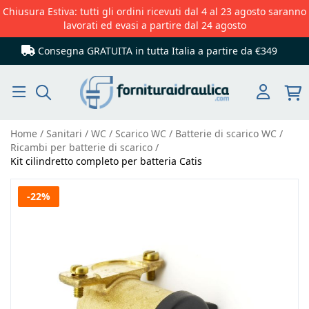
Chiusura Estiva: tutti gli ordini ricevuti dal 4 al 23 agosto saranno
lavorati ed evasi a partire dal 24 agosto
Consegna GRATUITA in tutta Italia
a partire da €349
Cerca
Home
Sanitari
WC
Scarico WC
Batterie di scarico WC
Ricambi per batterie di scarico
Kit cilindretto completo per batteria Catis
Vai
-22%
alla
fine
della
galleria
di
immagini