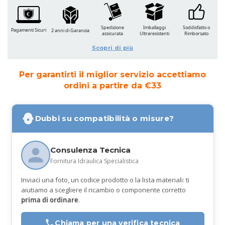
Spedizione
Imballaggi
Soddisfatto o
Pagamenti Sicuri
2 anni di Garanzia
assicurata
Ultraresistenti
Rimborsato
Scopri di più
Per garantirti il miglior servizio accettiamo
ordini a partire da €33
Dubbi su compatibilità o misure?
Consulenza Tecnica
Fornitura Idraulica Specialistica
Inviaci una foto, un codice prodotto o la lista materiali: ti
aiutiamo a scegliere il ricambio o componente corretto
prima di ordinare
.
Chiama per una verifica tecnica