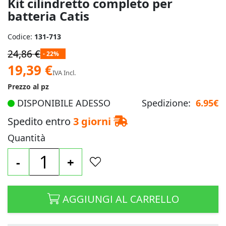
Kit cilindretto completo per
batteria Catis
Codice:
131-713
24,86 €
- 22%
Prezzo
19,39 €
IVA Incl.
speciale
Prezzo al pz
DISPONIBILE ADESSO
Spedizione:
6.95€
Spedito entro
3 giorni
Quantità
-
+
AGGIUNGI AL CARRELLO