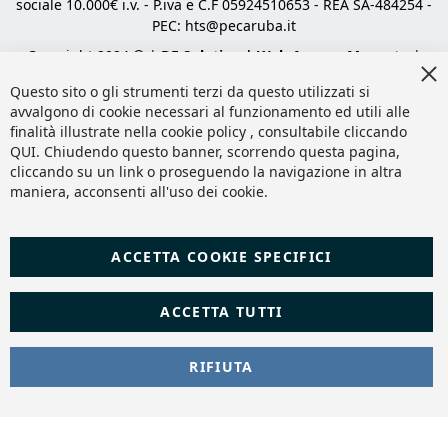
sociale 10.000€ i.v. - P.iva e C.F 05924510653 - REA SA-484254 -
PEC:
hts@pecaruba.it
Copyright 2024 © |
DF Solution | Web Agency Magento
|
Cl
Slashto Web Design
Co
Questo sito o gli strumenti terzi da questo utilizzati si
Ba
avvalgono di cookie necessari al funzionamento ed utili alle
finalità illustrate nella cookie policy , consultabile cliccando
QUI
. Chiudendo questo banner, scorrendo questa pagina,
cliccando su un link o proseguendo la navigazione in altra
maniera, acconsenti all'uso dei cookie.
ACCETTA COOKIE SPECIFICI
ACCETTA TUTTI
RIFIUTA