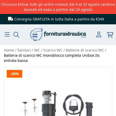
Chiusura Estiva: tutti gli ordini ricevuti dal 4 al 23 agosto saranno
lavorati ed evasi a partire dal 24 agosto
Consegna GRATUITA in tutta Italia
a partire da €349
Cerca
Home
Sanitari
WC
Scarico WC
Batterie di scarico WC
Batteria di scarico WC monoblocco completa Unibox Its
entrata bassa
Vai
-20%
alla
fine
della
galleria
di
immagini