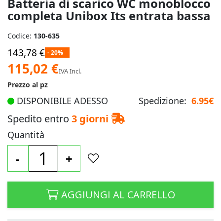
Batteria di scarico WC monoblocco
completa Unibox Its entrata bassa
Codice:
130-635
143,78 €
- 20%
Prezzo
115,02 €
IVA Incl.
speciale
Prezzo al pz
DISPONIBILE ADESSO
Spedizione:
6.95€
Spedito entro
3 giorni
Quantità
-
+
AGGIUNGI AL CARRELLO