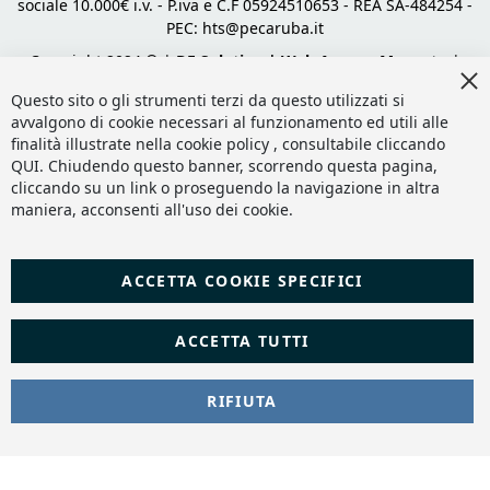
sociale 10.000€ i.v. - P.iva e C.F 05924510653 - REA SA-484254 -
PEC:
hts@pecaruba.it
Copyright 2024 © |
DF Solution | Web Agency Magento
|
Cl
Slashto Web Design
Co
Questo sito o gli strumenti terzi da questo utilizzati si
Ba
avvalgono di cookie necessari al funzionamento ed utili alle
finalità illustrate nella cookie policy , consultabile cliccando
QUI
. Chiudendo questo banner, scorrendo questa pagina,
cliccando su un link o proseguendo la navigazione in altra
maniera, acconsenti all'uso dei cookie.
ACCETTA COOKIE SPECIFICI
ACCETTA TUTTI
RIFIUTA