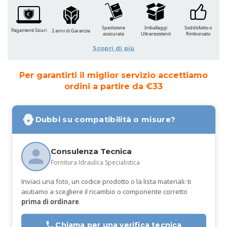
Spedizione
Imballaggi
Soddisfatto o
Pagamenti Sicuri
2 anni di Garanzia
assicurata
Ultraresistenti
Rimborsato
Scopri di più
Per garantirti il miglior servizio accettiamo
ordini a partire da €33
Dubbi su compatibilità o misure?
Consulenza Tecnica
Fornitura Idraulica Specialistica
Inviaci una foto, un codice prodotto o la lista materiali: ti
aiutiamo a scegliere il ricambio o componente corretto
prima di ordinare
.
Chiama per una verifica tecnica