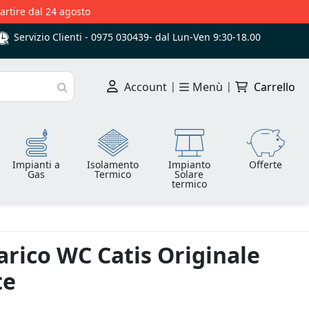
partire dal 24 agosto
Servizio Clienti -
0975 030439
-
dal Lun-Ven 9:30-18.00
Account
|
Menù
|
Carrello
Cerca
Impianti a
Isolamento
Impianto
Offerte
Gas
Termico
Solare
termico
carico WC Catis Originale
te