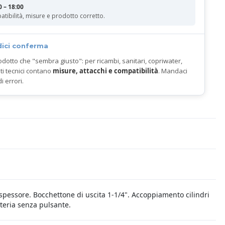
0 – 18:00
atibilità, misure e prodotto corretto.
dici conferma
odotto che "sembra giusto": per ricambi, sanitari, copriwater,
ti tecnici contano
misure, attacchi e compatibilità
. Mandaci
di errori.
a spessore. Bocchettone di uscita 1-1/4". Accoppiamento cilindri
tteria senza pulsante.