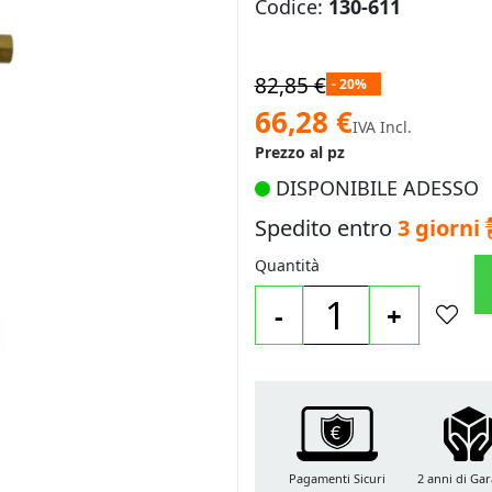
Codice:
130-611
82,85 €
- 20%
Prezzo
66,28 €
IVA Incl.
speciale
Prezzo al pz
DISPONIBILE ADESSO
Spedito entro
3 giorni
Quantità
-
+
Pagamenti Sicuri
2 anni di Gar