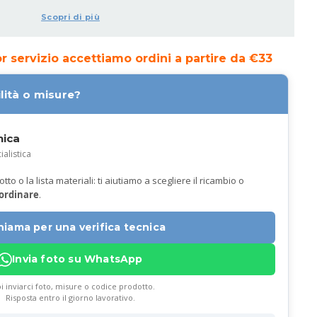
Scopri di più
ior servizio accettiamo ordini a partire da €33
lità o misure?
nica
ialistica
to o la lista materiali: ti aiutiamo a scegliere il ricambio o
 ordinare
.
hiama per una verifica tecnica
Invia foto su WhatsApp
i inviarci foto, misure o codice prodotto.
Risposta entro il giorno lavorativo.