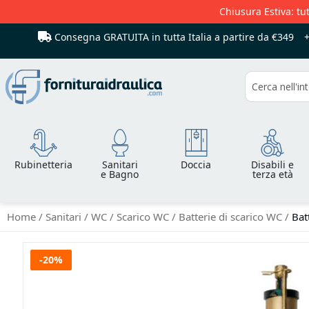
Chiusura Estiva: tut
Consegna GRATUITA in tutta Italia
a partire da €349
Cerca
Rubinetteria
Sanitari
Doccia
Disabili e
e Bagno
terza età
Home
Sanitari
WC
Scarico WC
Batterie di scarico WC
Bat
Vai
-20%
alla
fine
della
galleria