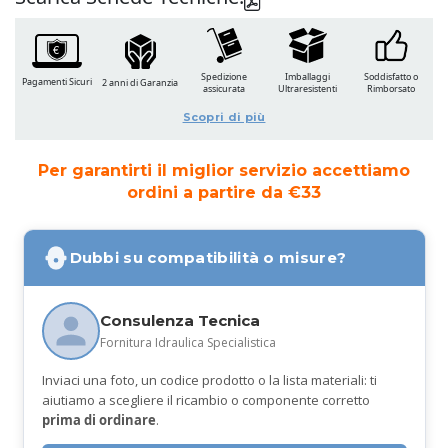
Spedizione
Imballaggi
Soddisfatto o
Pagamenti Sicuri
2 anni di Garanzia
assicurata
Ultraresistenti
Rimborsato
Scopri di più
Per garantirti il miglior servizio accettiamo
ordini a partire da €33
Dubbi su compatibilità o misure?
Consulenza Tecnica
Fornitura Idraulica Specialistica
Inviaci una foto, un codice prodotto o la lista materiali: ti
aiutiamo a scegliere il ricambio o componente corretto
prima di ordinare
.