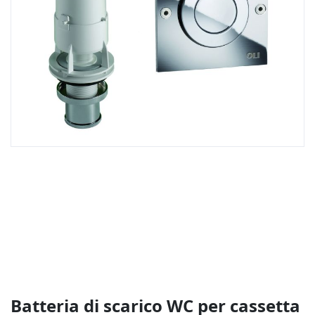
Vai
all'inizio
della
galleria
di
immagini
Batteria di scarico WC per cassetta