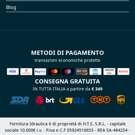
Blog
METODI DI PAGAMENTO
transazioni economiche protette
CONSEGNA GRATUITA
IN TUTTA ITALIA a partire da
€ 349
Fornitura Idraulica è di proprietà di H.T.S. S.R.L. - capitale
sociale 10.000€ i.v. - P.iva e C.F 05924510653 - REA SA-484254 -