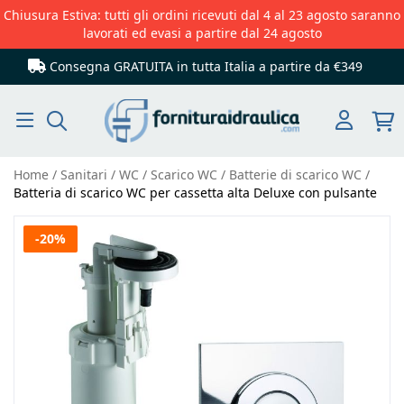
Chiusura Estiva: tutti gli ordini ricevuti dal 4 al 23 agosto saranno
lavorati ed evasi a partire dal 24 agosto
Consegna GRATUITA in tutta Italia
a partire da €349
Cerca
Home
Sanitari
WC
Scarico WC
Batterie di scarico WC
Batteria di scarico WC per cassetta alta Deluxe con pulsante
Vai
-20%
alla
fine
della
galleria
di
immagini