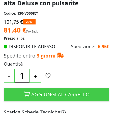
alta Deluxe con pulsante
Codice:
130-V500871
101,75 €
- 20%
Prezzo
81,40 €
IVA Incl.
speciale
Prezzo al pz
DISPONIBILE ADESSO
Spedizione:
6.95€
Spedito entro
3 giorni
Quantità
-
+
AGGIUNGI AL CARRELLO
Scarica Schede Tecniche: