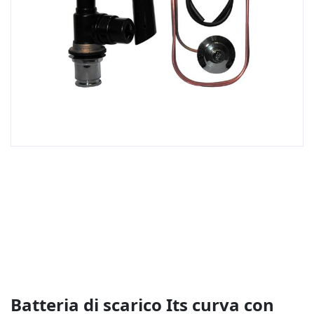
Vai
all'inizio
della
galleria
di
immagini
Batteria di scarico Its curva con