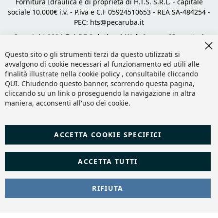
Fornitura Idraulica è di proprietà di H.T.S. S.R.L. - capitale
sociale 10.000€ i.v. - P.iva e C.F 05924510653 - REA SA-484254 -
PEC:
hts@pecaruba.it
Copyright 2024 © |
DF Solution | Web Agency Magento
|
Cl
Slashto Web Design
Co
Questo sito o gli strumenti terzi da questo utilizzati si
Ba
avvalgono di cookie necessari al funzionamento ed utili alle
finalità illustrate nella cookie policy , consultabile cliccando
QUI
. Chiudendo questo banner, scorrendo questa pagina,
cliccando su un link o proseguendo la navigazione in altra
maniera, acconsenti all'uso dei cookie.
ACCETTA COOKIE SPECIFICI
ACCETTA TUTTI
RIFIUTA