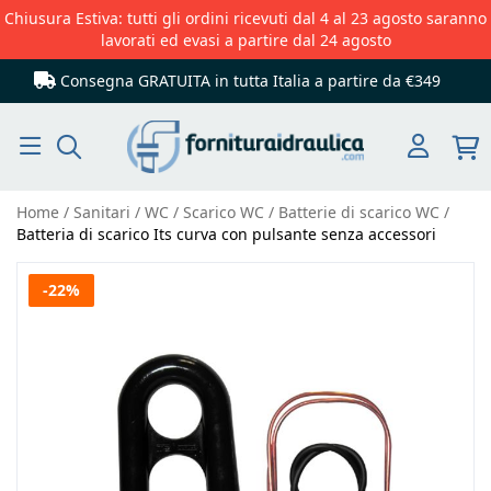
Chiusura Estiva: tutti gli ordini ricevuti dal 4 al 23 agosto saranno
lavorati ed evasi a partire dal 24 agosto
Consegna GRATUITA in tutta Italia
a partire da €349
Cerca
Home
Sanitari
WC
Scarico WC
Batterie di scarico WC
Batteria di scarico Its curva con pulsante senza accessori
Vai
-22%
alla
fine
della
galleria
di
immagini