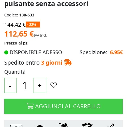
pulsante senza accessori
Codice:
130-633
144,42 €
- 22%
Prezzo
112,65 €
IVA Incl.
speciale
Prezzo al pz
DISPONIBILE ADESSO
Spedizione:
6.95€
Spedito entro
3 giorni
Quantità
-
+
AGGIUNGI AL CARRELLO