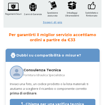
Spedizione
Imballaggi
Soddisfatto o
Pagamenti Sicuri
2 anni di Garanzia
assicurata
Ultraresistenti
Rimborsato
Scopri di più
Per garantirti il miglior servizio accettiamo
ordini a partire da €33
Dubbi su compatibilità o misure?
Consulenza Tecnica
Fornitura Idraulica Specialistica
Inviaci una foto, un codice prodotto o la lista materiali: ti
aiutiamo a scegliere il ricambio o componente corretto
prima di ordinare
.
Chiama per una verifica tecnica