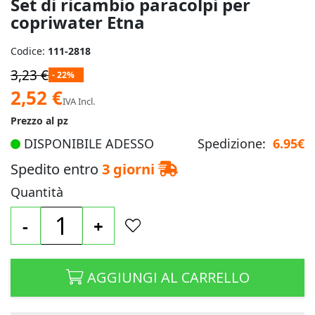
Set di ricambio paracolpi per
copriwater Etna
Codice:
111-2818
3,23 €
- 22%
Prezzo
2,52 €
IVA Incl.
speciale
Prezzo al pz
DISPONIBILE ADESSO
Spedizione:
6.95€
Spedito entro
3 giorni
Quantità
-
+
AGGIUNGI AL CARRELLO