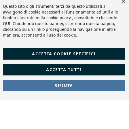
Cl
Slashto Web Design
Co
Questo sito o gli strumenti terzi da questo utilizzati si
Ba
avvalgono di cookie necessari al funzionamento ed utili alle
finalità illustrate nella cookie policy , consultabile cliccando
QUI
. Chiudendo questo banner, scorrendo questa pagina,
cliccando su un link o proseguendo la navigazione in altra
maniera, acconsenti all'uso dei cookie.
ACCETTA COOKIE SPECIFICI
ACCETTA TUTTI
RIFIUTA