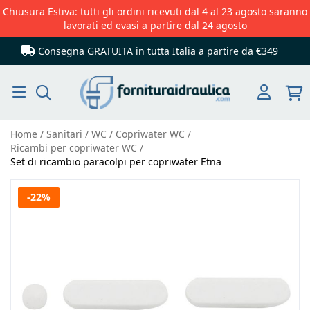
Chiusura Estiva: tutti gli ordini ricevuti dal 4 al 23 agosto saranno
lavorati ed evasi a partire dal 24 agosto
Consegna GRATUITA in tutta Italia
a partire da €349
Cerca
Home
Sanitari
WC
Copriwater WC
Ricambi per copriwater WC
Set di ricambio paracolpi per copriwater Etna
Vai
-22%
alla
fine
della
galleria
di
immagini