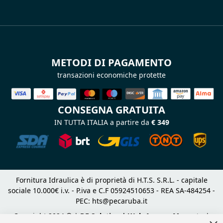
METODI DI PAGAMENTO
transazioni economiche protette
CONSEGNA GRATUITA
IN TUTTA ITALIA a partire da
€ 349
Fornitura Idraulica è di proprietà di H.T.S. S.R.L. - capitale
sociale 10.000€ i.v. - P.iva e C.F 05924510653 - REA SA-484254 -
PEC:
hts@pecaruba.it
Copyright 2024 © |
DF Solution | Web Agency Magento
|