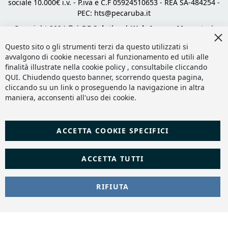
sociale 10.000€ i.v. - P.iva e C.F 05924510653 - REA SA-484254 -
PEC:
hts@pecaruba.it
Copyright 2024 © |
DF Solution | Web Agency Magento
|
Cl
Slashto Web Design
Co
Questo sito o gli strumenti terzi da questo utilizzati si
Ba
avvalgono di cookie necessari al funzionamento ed utili alle
finalità illustrate nella cookie policy , consultabile cliccando
QUI
. Chiudendo questo banner, scorrendo questa pagina,
cliccando su un link o proseguendo la navigazione in altra
maniera, acconsenti all'uso dei cookie.
ACCETTA COOKIE SPECIFICI
ACCETTA TUTTI
RIFIUTA