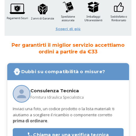
Spedizione
Imballaggi
Soddisfatto o
Pagamenti Sicuri
2 anni di Garanzia
assicurata
Ultraresistenti
Rimborsato
Scopri di più
Per garantirti il miglior servizio accettiamo
ordini a partire da €33
Dubbi su compatibilità o misure?
Consulenza Tecnica
Fornitura Idraulica Specialistica
Inviaci una foto, un codice prodotto o la lista materiali: ti
aiutiamo a scegliere il ricambio o componente corretto
prima di ordinare
.
Chiama per una verifica tecnica