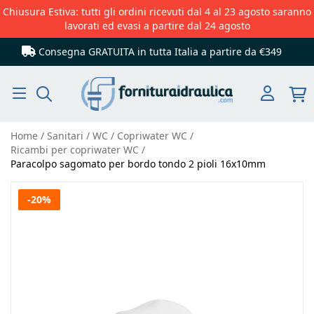
Chiusura Estiva: tutti gli ordini ricevuti dal 4 al 23 agosto saranno
lavorati ed evasi a partire dal 24 agosto
Consegna GRATUITA in tutta Italia
a partire da €349
Cerca
Home
Sanitari
WC
Copriwater WC
Ricambi per copriwater WC
Paracolpo sagomato per bordo tondo 2 pioli 16x10mm
Vai
-20%
alla
fine
della
galleria
di
immagini