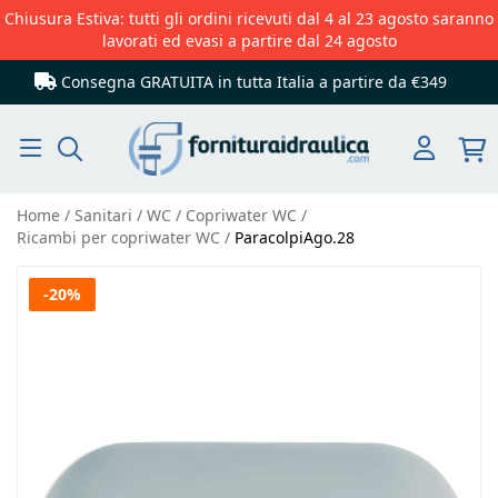
Chiusura Estiva: tutti gli ordini ricevuti dal 4 al 23 agosto saranno
lavorati ed evasi a partire dal 24 agosto
Consegna GRATUITA in tutta Italia
a partire da €349
Cerca
Home
Sanitari
WC
Copriwater WC
Ricambi per copriwater WC
ParacolpiAgo.28
Vai
-20%
alla
fine
della
galleria
di
immagini