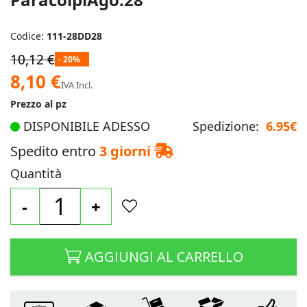
Codice:
111-28DD28
10,12 €
- 20%
Prezzo
8,10 €
IVA Incl.
speciale
Prezzo al pz
DISPONIBILE ADESSO
Spedizione:
6.95€
Spedito entro
3 giorni
Quantità
-
+
AGGIUNGI AL CARRELLO