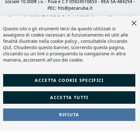
sociale 10.000€ i.v. - P.iva e C.F 05924510653 - REA SA-484254 -
PEC:
hts@pecaruba.it
Copyright 2024 © |
DF Solution | Web Agency Magento
|
Cl
Slashto Web Design
Co
Questo sito o gli strumenti terzi da questo utilizzati si
Ba
avvalgono di cookie necessari al funzionamento ed utili alle
finalità illustrate nella cookie policy , consultabile cliccando
QUI
. Chiudendo questo banner, scorrendo questa pagina,
cliccando su un link o proseguendo la navigazione in altra
maniera, acconsenti all'uso dei cookie.
ACCETTA COOKIE SPECIFICI
ACCETTA TUTTI
RIFIUTA