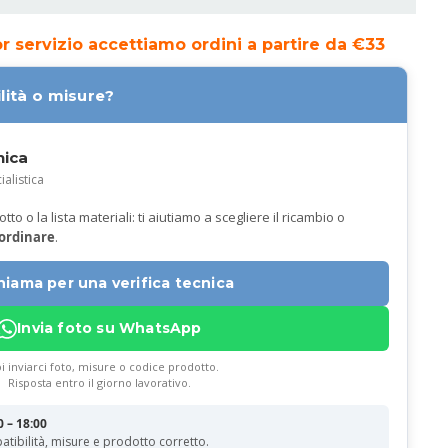
ior servizio accettiamo ordini a partire da €33
lità o misure?
nica
ialistica
to o la lista materiali: ti aiutiamo a scegliere il ricambio o
 ordinare
.
hiama per una verifica tecnica
Invia foto su WhatsApp
i inviarci foto, misure o codice prodotto.
Risposta entro il giorno lavorativo.
0 – 18:00
atibilità, misure e prodotto corretto.