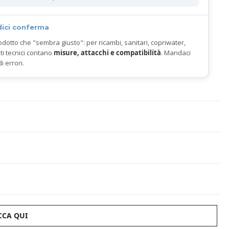
dici conferma
odotto che "sembra giusto": per ricambi, sanitari, copriwater,
ti tecnici contano
misure, attacchi e compatibilità
. Mandaci
di errori.
CCA QUI