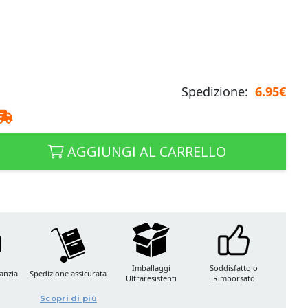
Spedizione:
6.95€
AGGIUNGI AL CARRELLO
Imballaggi
Soddisfatto o
anzia
Spedizione assicurata
Ultraresistenti
Rimborsato
Scopri di più