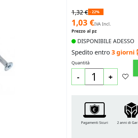
1,32 €
- 22%
Prezzo
1,03 €
IVA Incl.
speciale
Prezzo al pz
DISPONIBILE ADESSO
Spedito entro
3 giorni
Quantità
-
+
Pagamenti Sicuri
2 anni di Gar