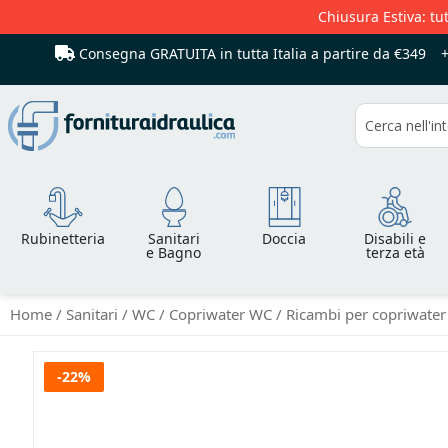
Chiusura Estiva: tut
Consegna GRATUITA in tutta Italia
a partire da €349
Cerca
Rubinetteria
Sanitari
Doccia
Disabili e
e Bagno
terza età
Home
Sanitari
WC
Copriwater WC
Ricambi per copriwate
Vai
-22%
alla
fine
della
galleria