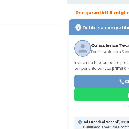
Per garantirti il migl
Dubbi su compatibi
Consulenza Tec
Fornitura Idraulica Spec
Inviaci una foto, un codice prodot
componente corretto
prima di
C
Puo
Dal Lunedì al Venerdì, 09:3
Ti aiutiamo a verificare comp