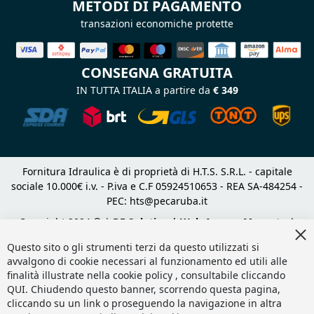
METODI DI PAGAMENTO
transazioni economiche protette
CONSEGNA GRATUITA
IN TUTTA ITALIA a partire da
€ 349
Fornitura Idraulica è di proprietà di H.T.S. S.R.L. - capitale
sociale 10.000€ i.v. - P.iva e C.F 05924510653 - REA SA-484254 -
PEC:
hts@pecaruba.it
Copyright 2024 © |
DF Solution | Web Agency Magento
|
Cl
Slashto Web Design
Co
Questo sito o gli strumenti terzi da questo utilizzati si
Ba
avvalgono di cookie necessari al funzionamento ed utili alle
finalità illustrate nella cookie policy , consultabile cliccando
QUI
. Chiudendo questo banner, scorrendo questa pagina,
cliccando su un link o proseguendo la navigazione in altra