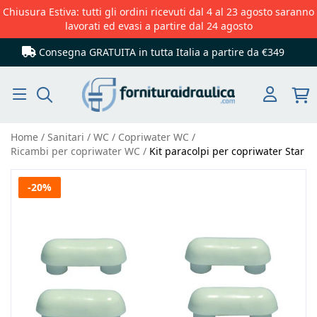
Chiusura Estiva: tutti gli ordini ricevuti dal 4 al 23 agosto saranno
lavorati ed evasi a partire dal 24 agosto
Consegna GRATUITA in tutta Italia
a partire da €349
Cerca
Home
Sanitari
WC
Copriwater WC
Ricambi per copriwater WC
Kit paracolpi per copriwater Star
Vai
-20%
alla
fine
della
galleria
di
immagini