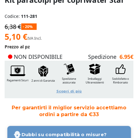
Codice:
111-281
6,38 €
- 20%
Prezzo
5,10 €
IVA Incl.
speciale
Prezzo al pz
NON DISPONIBILE
Spedizione
6.95€
Spedizione
Imballaggi
Soddisfatto o
Pagamenti Sicuri
2 anni di Garanzia
assicurata
Ultraresistenti
Rimborsato
Scopri di più
Per garantirti il miglior servizio accettiamo
ordini a partire da €33
Dubbi su compatibilità o misure?