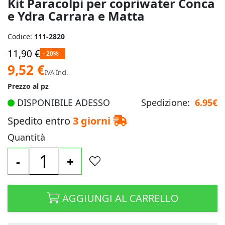
Kit Paracolpi per copriwater Conca
e Ydra Carrara e Matta
Codice:
111-2820
11,90 €
- 20%
Prezzo
9,52 €
IVA Incl.
speciale
Prezzo al pz
DISPONIBILE ADESSO
Spedizione:
6.95€
Spedito entro
3 giorni
Quantità
-
+
AGGIUNGI AL CARRELLO