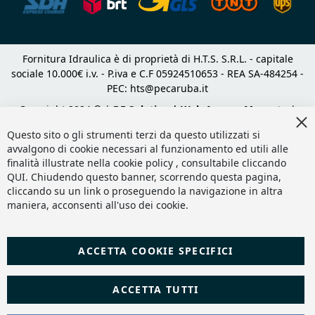
Fornitura Idraulica è di proprietà di H.T.S. S.R.L. - capitale
sociale 10.000€ i.v. - P.iva e C.F 05924510653 - REA SA-484254 -
PEC:
hts@pecaruba.it
Copyright 2024 © |
DF Solution | Web Agency Magento
|
Cl
Slashto Web Design
Co
Questo sito o gli strumenti terzi da questo utilizzati si
Ba
avvalgono di cookie necessari al funzionamento ed utili alle
finalità illustrate nella cookie policy , consultabile cliccando
QUI
. Chiudendo questo banner, scorrendo questa pagina,
cliccando su un link o proseguendo la navigazione in altra
maniera, acconsenti all'uso dei cookie.
ACCETTA COOKIE SPECIFICI
ACCETTA TUTTI