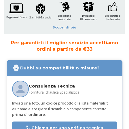
Spedizione
Imballaggi
Soddisfatto o
Pagamenti Sicuri
2 anni di Garanzia
assicurata
Ultraresistenti
Rimborsato
Scopri di più
Per garantirti il miglior servizio accettiamo
ordini a partire da €33
Dubbi su compatibilità o misure?
Consulenza Tecnica
Fornitura Idraulica Specialistica
Inviaci una foto, un codice prodotto o la lista materiali: ti
aiutiamo a scegliere il ricambio o componente corretto
prima di ordinare
.
Chiama per una verifica tecnica