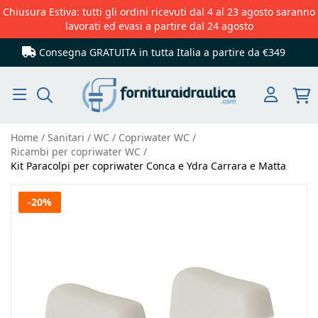
Chiusura Estiva: tutti gli ordini ricevuti dal 4 al 23 agosto saranno
lavorati ed evasi a partire dal 24 agosto
Consegna GRATUITA in tutta Italia
a partire da €349
Cerca
Home
Sanitari
WC
Copriwater WC
Ricambi per copriwater WC
Kit Paracolpi per copriwater Conca e Ydra Carrara e Matta
Vai
-20%
alla
fine
della
galleria
di
immagini