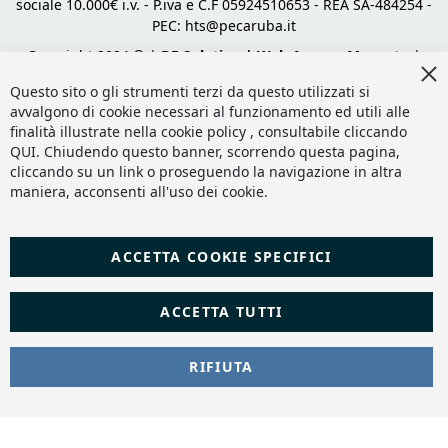
sociale 10.000€ i.v. - P.iva e C.F 05924510653 - REA SA-484254 -
PEC:
hts@pecaruba.it
Copyright 2024 © |
DF Solution | Web Agency Magento
|
Cl
Slashto Web Design
Co
Questo sito o gli strumenti terzi da questo utilizzati si
Ba
avvalgono di cookie necessari al funzionamento ed utili alle
finalità illustrate nella cookie policy , consultabile cliccando
QUI
. Chiudendo questo banner, scorrendo questa pagina,
cliccando su un link o proseguendo la navigazione in altra
maniera, acconsenti all'uso dei cookie.
ACCETTA COOKIE SPECIFICI
ACCETTA TUTTI
RIFIUTA