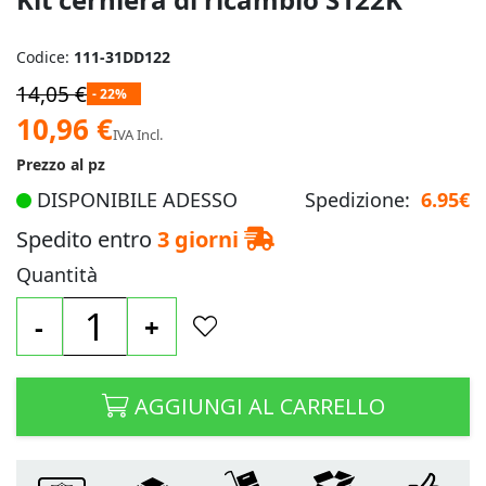
Codice:
111-31DD122
14,05 €
- 22%
Prezzo
10,96 €
IVA Incl.
speciale
Prezzo al pz
DISPONIBILE ADESSO
Spedizione:
6.95€
Spedito entro
3 giorni
Quantità
-
+
AGGIUNGI AL CARRELLO