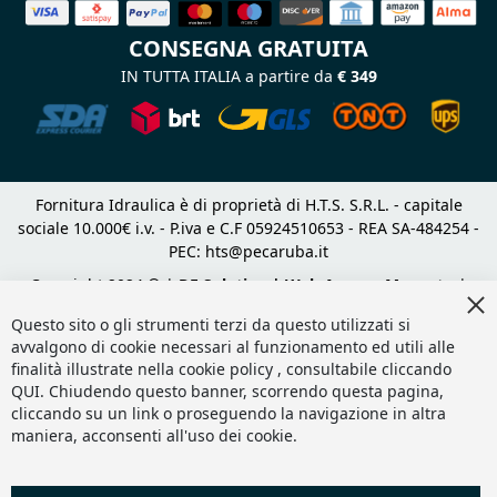
CONSEGNA GRATUITA
IN TUTTA ITALIA a partire da
€ 349
Fornitura Idraulica è di proprietà di H.T.S. S.R.L. - capitale
sociale 10.000€ i.v. - P.iva e C.F 05924510653 - REA SA-484254 -
PEC:
hts@pecaruba.it
Copyright 2024 © |
DF Solution | Web Agency Magento
|
Cl
Slashto Web Design
Co
Questo sito o gli strumenti terzi da questo utilizzati si
Ba
avvalgono di cookie necessari al funzionamento ed utili alle
finalità illustrate nella cookie policy , consultabile cliccando
QUI
. Chiudendo questo banner, scorrendo questa pagina,
cliccando su un link o proseguendo la navigazione in altra
maniera, acconsenti all'uso dei cookie.