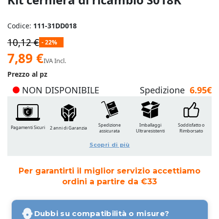
Codice:
111-31DD018
10,12 €
- 22%
Prezzo
7,89 €
IVA Incl.
speciale
Prezzo al pz
NON DISPONIBILE
Spedizione
6.95€
Spedizione
Imballaggi
Soddisfatto o
Pagamenti Sicuri
2 anni di Garanzia
assicurata
Ultraresistenti
Rimborsato
Scopri di più
Per garantirti il miglior servizio accettiamo
ordini a partire da €33
Dubbi su compatibilità o misure?