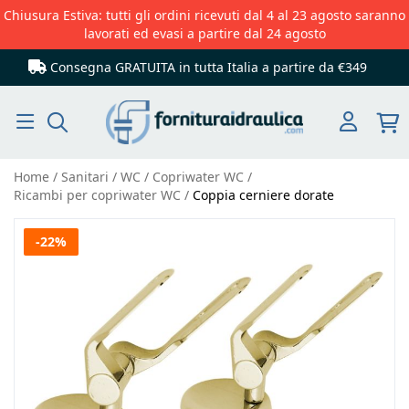
Chiusura Estiva: tutti gli ordini ricevuti dal 4 al 23 agosto saranno
lavorati ed evasi a partire dal 24 agosto
Consegna GRATUITA in tutta Italia
a partire da €349
Cerca
Home
Sanitari
WC
Copriwater WC
Ricambi per copriwater WC
Coppia cerniere dorate
Vai
-22%
alla
fine
della
galleria
di
immagini