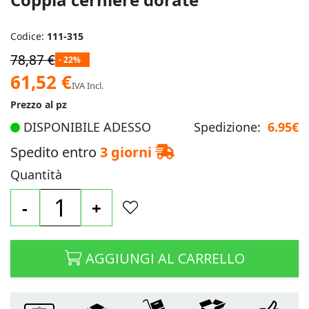
Codice:
111-315
78,87 €
- 22%
Prezzo
61,52 €
IVA Incl.
speciale
Prezzo al pz
DISPONIBILE ADESSO
Spedizione:
6.95€
Spedito entro
3 giorni
Quantità
-
+
AGGIUNGI AL CARRELLO