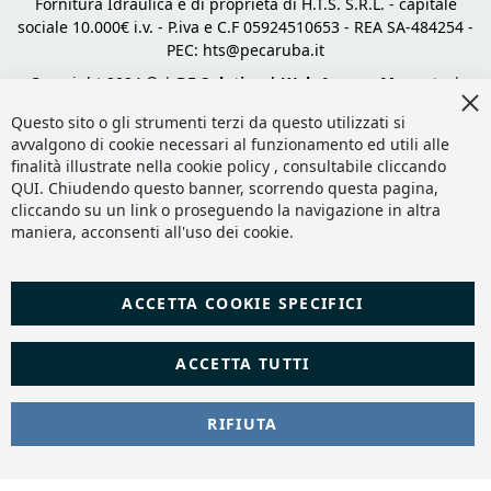
Fornitura Idraulica è di proprietà di H.T.S. S.R.L. - capitale
sociale 10.000€ i.v. - P.iva e C.F 05924510653 - REA SA-484254 -
PEC:
hts@pecaruba.it
Copyright 2024 © |
DF Solution | Web Agency Magento
|
Cl
Slashto Web Design
Co
Questo sito o gli strumenti terzi da questo utilizzati si
Ba
avvalgono di cookie necessari al funzionamento ed utili alle
finalità illustrate nella cookie policy , consultabile cliccando
QUI
. Chiudendo questo banner, scorrendo questa pagina,
cliccando su un link o proseguendo la navigazione in altra
maniera, acconsenti all'uso dei cookie.
ACCETTA COOKIE SPECIFICI
ACCETTA TUTTI
RIFIUTA