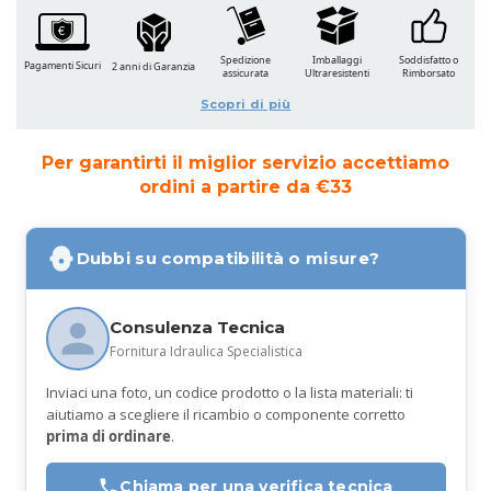
Spedizione
Imballaggi
Soddisfatto o
Pagamenti Sicuri
2 anni di Garanzia
assicurata
Ultraresistenti
Rimborsato
Scopri di più
Per garantirti il miglior servizio accettiamo
ordini a partire da €33
Dubbi su compatibilità o misure?
Consulenza Tecnica
Fornitura Idraulica Specialistica
Inviaci una foto, un codice prodotto o la lista materiali: ti
aiutiamo a scegliere il ricambio o componente corretto
prima di ordinare
.
Chiama per una verifica tecnica