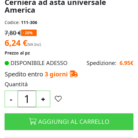
Cerniera ad asta universale
America
Codice:
111-306
7,80 €
- 20%
Prezzo
6,24 €
IVA Incl.
speciale
Prezzo al pz
DISPONIBILE ADESSO
Spedizione:
6.95€
Spedito entro
3 giorni
Quantità
-
+
AGGIUNGI AL CARRELLO