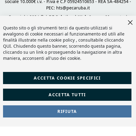
sociale 10.000€ i.v. - P.iva e C.F 05924510653 - REA SA-484254 -
PEC:
hts@pecaruba.it
Copyright 2024 © |
DF Solution | Web Agency Magento
|
Cl
Slashto Web Design
Co
Questo sito o gli strumenti terzi da questo utilizzati si
Ba
avvalgono di cookie necessari al funzionamento ed utili alle
finalità illustrate nella cookie policy , consultabile cliccando
QUI
. Chiudendo questo banner, scorrendo questa pagina,
cliccando su un link o proseguendo la navigazione in altra
maniera, acconsenti all'uso dei cookie.
ACCETTA COOKIE SPECIFICI
ACCETTA TUTTI
RIFIUTA