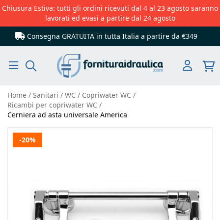
Chiusura Estiva: tutti gli ordini ricevuti dal 4 al 23 agosto saranno
lavorati ed evasi a partire dal 24 agosto
Consegna GRATUITA in tutta Italia
a partire da €349
Cerca
Home
Sanitari
WC
Copriwater WC
Ricambi per copriwater WC
Cerniera ad asta universale America
Vai
-20%
alla
fine
della
galleria
di
immagini