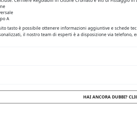
ncluse: Cerniere Regolabili in Ottone Cromato e Viti di Fissaggio in 
one
versale
ipo A
sito tasto è possibile ottenere informazioni aggiuntive e schede te
onalizzati, il nostro team di esperti è a disposizione via telefono,
HAI ANCORA DUBBI? CLI