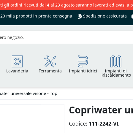
ti gli ordini ricevuti dal 4 al 23 agosto saranno lavorati ed evasi a 
Spedizione assicurata
+20 mila
prodotti in pronta consegna
Lavanderia
Ferramenta
Impianti idrici
Impianti di
Riscaldamento
ater universale visone - Top
Copriwater un
Codice:
111-2242-VI