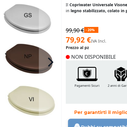
Il
Copriwater Universale Visone 
in
legno stabilizzato, colato in 
99,90 €
- 20%
Prezzo
79,92 €
IVA Incl.
speciale
Prezzo al pz
NON DISPONIBILE
Pagamenti Sicuri
2 anni di Gar
Per garantirti il migl
Dubbi su compatibi