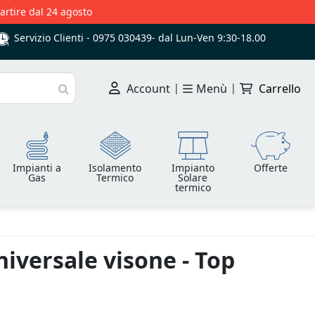
partire dal 24 agosto
Servizio Clienti -
0975 030439
-
dal Lun-Ven 9:30-18.00
Account
|
Menù
|
Carrello
Cerca
Impianti a
Isolamento
Impianto
Offerte
Gas
Termico
Solare
termico
iversale visone - Top