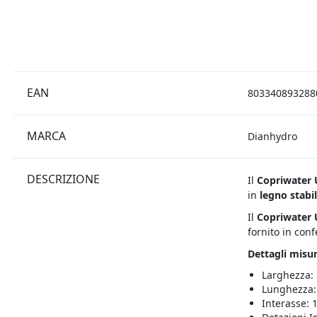
EAN
803340893288
MARCA
Dianhydro
DESCRIZIONE
Il
Copriwater U
in
legno stabil
Il
Copriwater 
fornito in con
Dettagli misur
Larghezza:
Lunghezza:
Interasse: 