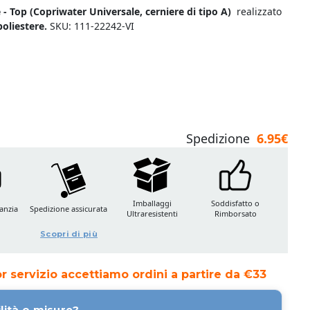
- Top (Copriwater Universale, cerniere di tipo A
)
realizzato
poliestere.
SKU: 111-22242-VI
Spedizione
6.95€
Imballaggi
Soddisfatto o
anzia
Spedizione assicurata
Ultraresistenti
Rimborsato
Scopri di più
ior servizio accettiamo ordini a partire da €33
lità o misure?