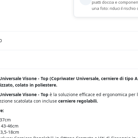
piatti doccia e componen
una foto: riduci il rischio 
0
niversale Visone - Top (Copriwater Universale, cerniere di tipo A
izzato, colato in poliestere.
Universale Visone - Top
è la soluzione efficace ed ergonomica per 
fezione scatolata con incluse
cerniere regolabili.
e:
 37cm
 43-46cm
13,5-18cm