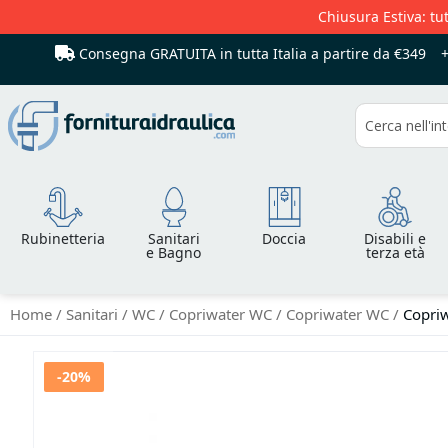
Chiusura Estiva: tut
Consegna GRATUITA in tutta Italia
a partire da €349
Cerca
Rubinetteria
Sanitari
Doccia
Disabili e
e Bagno
terza età
Home
Sanitari
WC
Copriwater WC
Copriwater WC
Copriw
Vai
-20%
alla
fine
della
galleria