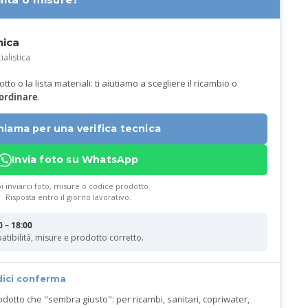
nica
ialistica
to o la lista materiali: ti aiutiamo a scegliere il ricambio o
 ordinare
.
hiama per una verifica tecnica
Invia foto su WhatsApp
i inviarci foto, misure o codice prodotto.
Risposta entro il giorno lavorativo.
0 – 18:00
atibilità, misure e prodotto corretto.
dici conferma
odotto che "sembra giusto": per ricambi, sanitari, copriwater,