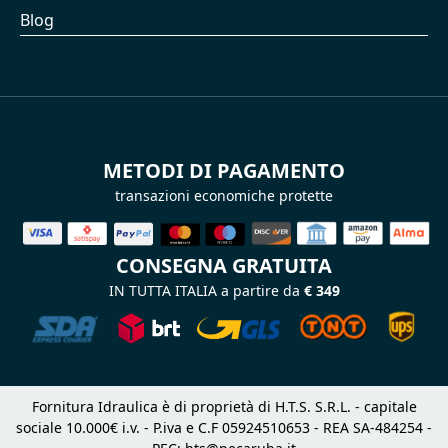
Blog
METODI DI PAGAMENTO
transazioni economiche protette
CONSEGNA GRATUITA
IN TUTTA ITALIA a partire da
€ 349
Fornitura Idraulica è di proprietà di H.T.S. S.R.L. - capitale
sociale 10.000€ i.v. - P.iva e C.F 05924510653 - REA SA-484254 -