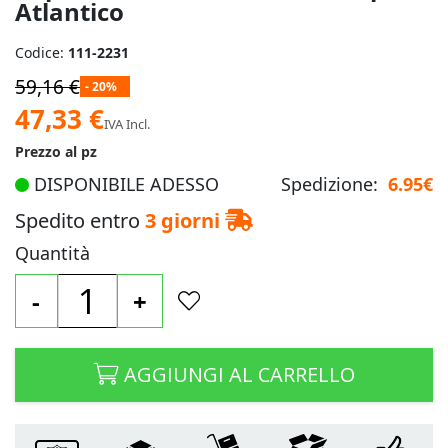
Atlantico
Codice:
111-2231
59,16 €
- 20%
Prezzo
47,33 €
IVA Incl.
speciale
Prezzo al pz
DISPONIBILE ADESSO
Spedizione:
6.95€
Spedito entro
3 giorni
Quantità
-
+
AGGIUNGI AL CARRELLO