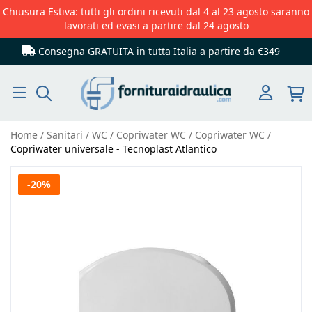
Chiusura Estiva: tutti gli ordini ricevuti dal 4 al 23 agosto saranno
lavorati ed evasi a partire dal 24 agosto
Consegna GRATUITA in tutta Italia
a partire da €349
Cerca
Home
Sanitari
WC
Copriwater WC
Copriwater WC
Copriwater universale - Tecnoplast Atlantico
Vai
-20%
alla
fine
della
galleria
di
immagini