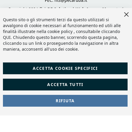
PEC:
hts@pecaruba.it
Copyright 2024 © |
DF Solution | Web Agency Magento
|
Cl
Slashto Web Design
Co
Questo sito o gli strumenti terzi da questo utilizzati si
Ba
avvalgono di cookie necessari al funzionamento ed utili alle
finalità illustrate nella cookie policy , consultabile cliccando
QUI
. Chiudendo questo banner, scorrendo questa pagina,
cliccando su un link o proseguendo la navigazione in altra
maniera, acconsenti all'uso dei cookie.
ACCETTA COOKIE SPECIFICI
ACCETTA TUTTI
RIFIUTA