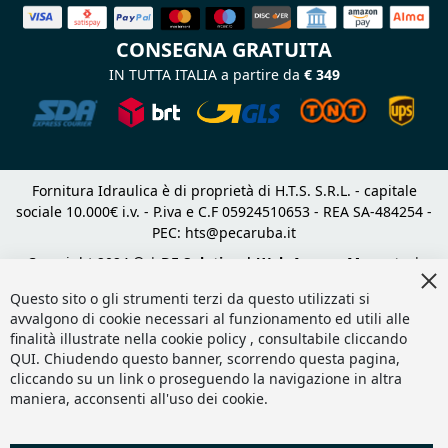
CONSEGNA GRATUITA
IN TUTTA ITALIA a partire da
€ 349
Fornitura Idraulica è di proprietà di H.T.S. S.R.L. - capitale
sociale 10.000€ i.v. - P.iva e C.F 05924510653 - REA SA-484254 -
PEC:
hts@pecaruba.it
Copyright 2024 © |
DF Solution | Web Agency Magento
|
Cl
Slashto Web Design
Co
Questo sito o gli strumenti terzi da questo utilizzati si
Ba
avvalgono di cookie necessari al funzionamento ed utili alle
finalità illustrate nella cookie policy , consultabile cliccando
QUI
. Chiudendo questo banner, scorrendo questa pagina,
cliccando su un link o proseguendo la navigazione in altra
maniera, acconsenti all'uso dei cookie.