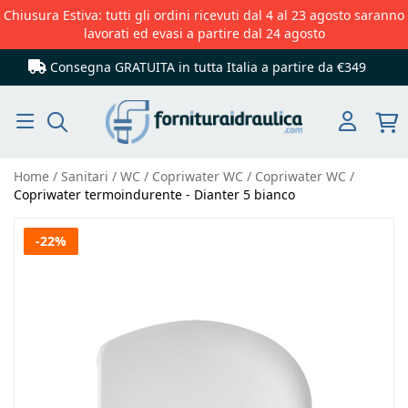
Chiusura Estiva: tutti gli ordini ricevuti dal 4 al 23 agosto saranno
lavorati ed evasi a partire dal 24 agosto
Consegna GRATUITA in tutta Italia
a partire da €349
Cerca
Home
Sanitari
WC
Copriwater WC
Copriwater WC
Copriwater termoindurente - Dianter 5 bianco
Vai
-22%
alla
fine
della
galleria
di
immagini