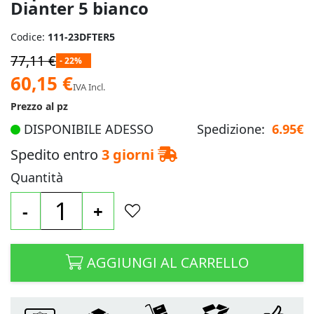
Dianter 5 bianco
Codice:
111-23DFTER5
77,11 €
- 22%
Prezzo
60,15 €
IVA Incl.
speciale
Prezzo al pz
DISPONIBILE ADESSO
Spedizione:
6.95€
Spedito entro
3 giorni
Quantità
-
+
AGGIUNGI AL CARRELLO