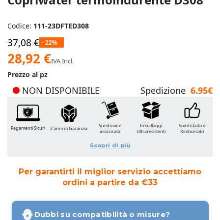
Codice:
111-23DFTED308
37,08 €
- 22%
Prezzo
28,92 €
IVA Incl.
speciale
Prezzo al pz
NON DISPONIBILE
Spedizione
6.95€
Spedizione
Imballaggi
Soddisfatto o
Pagamenti Sicuri
2 anni di Garanzia
assicurata
Ultraresistenti
Rimborsato
Scopri di più
Per garantirti il miglior servizio accettiamo
ordini a partire da €33
Dubbi su compatibilità o misure?