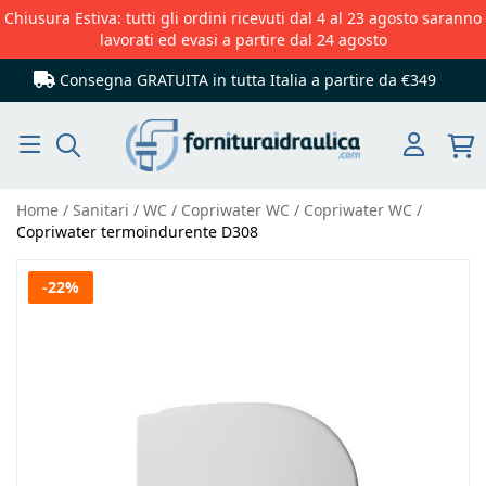
Chiusura Estiva: tutti gli ordini ricevuti dal 4 al 23 agosto saranno
lavorati ed evasi a partire dal 24 agosto
Consegna GRATUITA in tutta Italia
a partire da €349
Cerca
Home
Sanitari
WC
Copriwater WC
Copriwater WC
Copriwater termoindurente D308
Vai
-22%
alla
fine
della
galleria
di
immagini