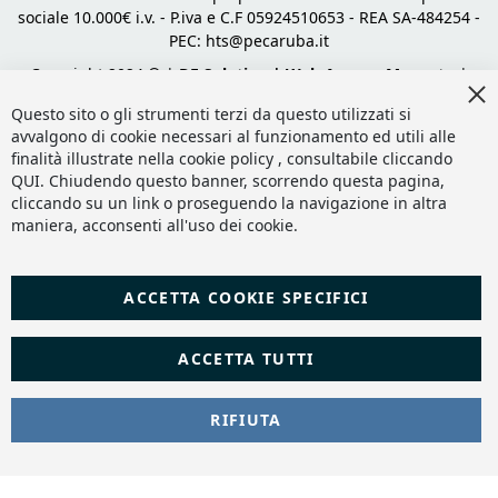
sociale 10.000€ i.v. - P.iva e C.F 05924510653 - REA SA-484254 -
PEC:
hts@pecaruba.it
Copyright 2024 © |
DF Solution | Web Agency Magento
|
Cl
Slashto Web Design
Co
Questo sito o gli strumenti terzi da questo utilizzati si
Ba
avvalgono di cookie necessari al funzionamento ed utili alle
finalità illustrate nella cookie policy , consultabile cliccando
QUI
. Chiudendo questo banner, scorrendo questa pagina,
cliccando su un link o proseguendo la navigazione in altra
maniera, acconsenti all'uso dei cookie.
ACCETTA COOKIE SPECIFICI
ACCETTA TUTTI
RIFIUTA