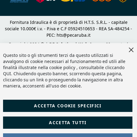
Fornitura Idraulica è di proprietà di H.T.S. S.R.L. - capitale
sociale 10.000€ i.v. - P.iva e C.F 05924510653 - REA SA-484254 -
PEC:
hts@pecaruba.it
Copyright 2024 © |
DF Solution | Web Agency Magento
|
Cl
Slashto Web Design
Co
Questo sito o gli strumenti terzi da questo utilizzati si
Ba
avvalgono di cookie necessari al funzionamento ed utili alle
finalità illustrate nella cookie policy , consultabile cliccando
QUI
. Chiudendo questo banner, scorrendo questa pagina,
cliccando su un link o proseguendo la navigazione in altra
maniera, acconsenti all'uso dei cookie.
ACCETTA COOKIE SPECIFICI
ACCETTA TUTTI