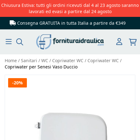
Chiusura Estiva: tutti gli ordini ricevuti dal 4 al 23 agosto saranno
lavorati ed evasi a partire dal 24 agosto
Consegna GRATUITA in tutta Italia
a partire da €349
Cerca
Home
Sanitari
WC
Copriwater WC
Copriwater WC
Copriwater per Senesi Vaso Duccio
Vai
-20%
alla
fine
della
galleria
di
immagini