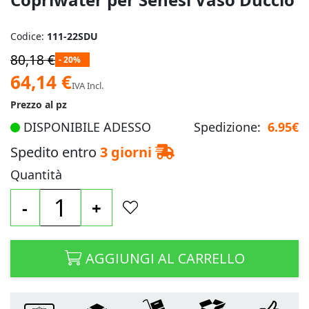
Codice:
111-22SDU
80,18 €
- 20%
Prezzo
64,14 €
IVA Incl.
speciale
Prezzo al pz
DISPONIBILE ADESSO
Spedizione:
6.95€
Spedito entro
3 giorni
Quantità
-
+
AGGIUNGI AL CARRELLO