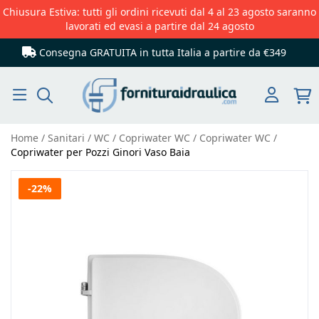
Chiusura Estiva: tutti gli ordini ricevuti dal 4 al 23 agosto saranno
lavorati ed evasi a partire dal 24 agosto
Consegna GRATUITA in tutta Italia
a partire da €349
Cerca
Home
Sanitari
WC
Copriwater WC
Copriwater WC
Copriwater per Pozzi Ginori Vaso Baia
Vai
-22%
alla
fine
della
galleria
di
immagini