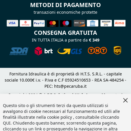
METODI DI PAGAMENTO
transazioni economiche protette
CONSEGNA GRATUITA
IN TUTTA ITALIA a partire da
€ 349
Fornitura Idraulica è di proprietà di H.T.S. S.R.L. - capitale
sociale 10.000€ i.v. - P.iva e C.F 05924510653 - REA SA-484254 -
PEC:
hts@pecaruba.it
Copyright 2024 © |
DF Solution | Web Agency Magento
|
Cl
Slashto Web Design
Co
Questo sito o gli strumenti terzi da questo utilizzati si
Ba
avvalgono di cookie necessari al funzionamento ed utili alle
finalità illustrate nella cookie policy , consultabile cliccando
QUI
. Chiudendo questo banner, scorrendo questa pagina,
cliccando su un link o proseguendo la navigazione in altra