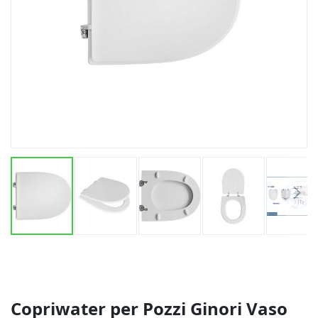
Vai
all'inizio
della
galleria
di
Copriwater per Pozzi Ginori Vaso
immagini