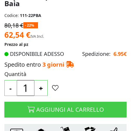
Baia
Codice:
111-22PBA
80,18 €
- 22%
Prezzo
62,54 €
IVA Incl.
speciale
Prezzo al pz
DISPONIBILE ADESSO
Spedizione:
6.95€
Spedito entro
3 giorni
Quantità
-
+
AGGIUNGI AL CARRELLO