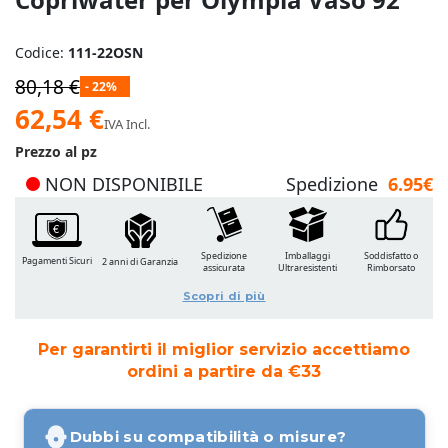
Codice:
111-22OSN
80,18 €
- 22%
Prezzo
62,54 €
IVA Incl.
speciale
Prezzo al pz
NON DISPONIBILE
Spedizione
6.95€
Spedizione
Imballaggi
Soddisfatto o
Pagamenti Sicuri
2 anni di Garanzia
assicurata
Ultraresistenti
Rimborsato
Scopri di più
Per garantirti il miglior servizio accettiamo
ordini a partire da €33
Dubbi su compatibilità o misure?