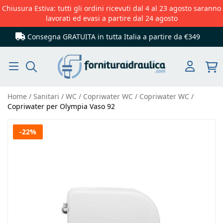
Chiusura Estiva: tutti gli ordini ricevuti dal 4 al 23 agosto saranno
lavorati ed evasi a partire dal 24 agosto
Consegna GRATUITA in tutta Italia
a partire da €349
Cerca
Home
Sanitari
WC
Copriwater WC
Copriwater WC
Copriwater per Olympia Vaso 92
Vai
-22%
alla
fine
della
galleria
di
immagini