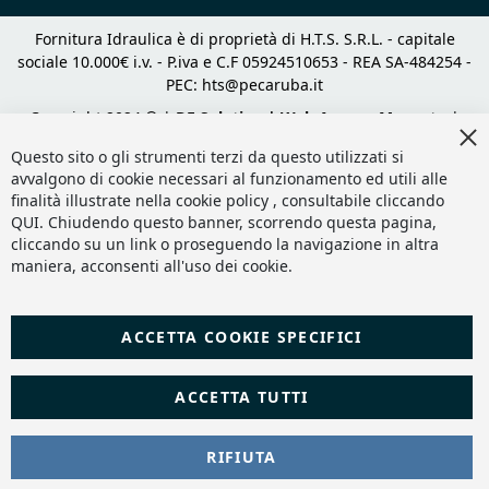
Fornitura Idraulica è di proprietà di H.T.S. S.R.L. - capitale
sociale 10.000€ i.v. - P.iva e C.F 05924510653 - REA SA-484254 -
PEC:
hts@pecaruba.it
Copyright 2024 © |
DF Solution | Web Agency Magento
|
Cl
Slashto Web Design
Co
Questo sito o gli strumenti terzi da questo utilizzati si
Ba
avvalgono di cookie necessari al funzionamento ed utili alle
finalità illustrate nella cookie policy , consultabile cliccando
QUI
. Chiudendo questo banner, scorrendo questa pagina,
cliccando su un link o proseguendo la navigazione in altra
maniera, acconsenti all'uso dei cookie.
ACCETTA COOKIE SPECIFICI
ACCETTA TUTTI
RIFIUTA